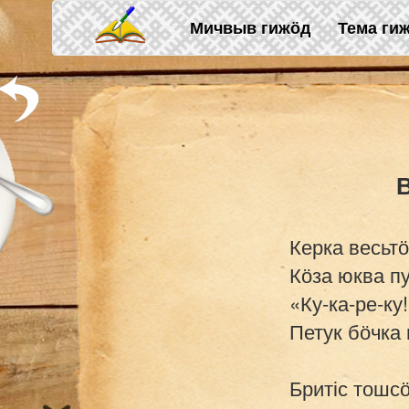
Skip to main content
Мичвыв гижӧд
Тема ги
Керка весьтӧ
Кӧза юква пу
«Ку-ка-ре-ку!
Петук бӧчка н
Бритіс тошсӧ