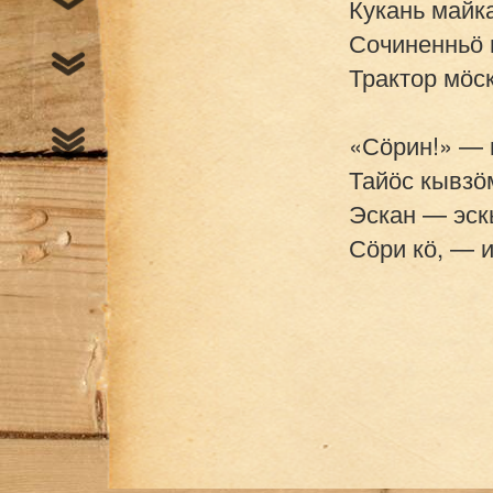
Кукань майка
Сочиненньӧ г
Трактор мӧск
«Сӧрин!» — 
Тайӧс кывзӧм
Эскан — эскы