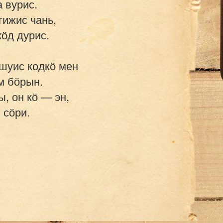
 вурис.

ижис чань,

ӧд дурис.

шуис кодкӧ мен

 бӧрын.

, он кӧ — эн,
