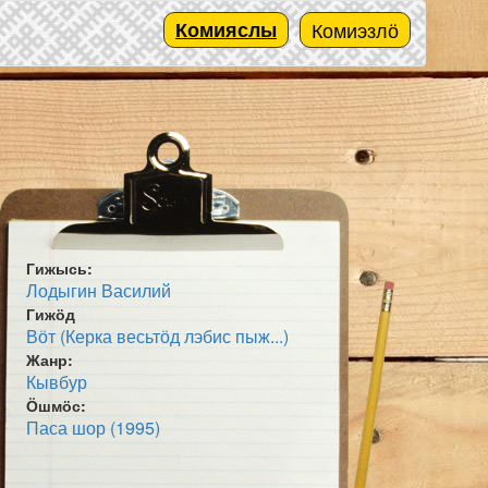
Комияслы
Комиэзлӧ
Гижысь:
Лодыгин Василий
Гижӧд
Вӧт (Керка весьтӧд лэбис пыж...)
Жанр:
Кывбур
Ӧшмӧс:
Паса шор (1995)