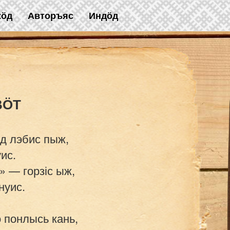
жӧд
Авторъяс
Индӧд
д лэбис пыж,

ис.

» — горзіс ыж,

уис.

 понлысь кань,
