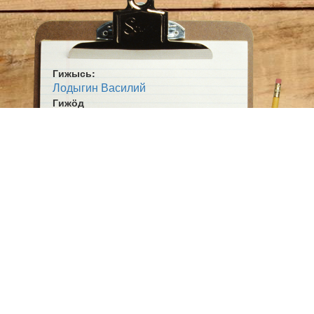
Гижысь:
Лодыгин Василий
Гижӧд
Оліс-выліс кӧч
Жанр:
Кывбур
Ӧшмӧс:
Паса шор (1995)