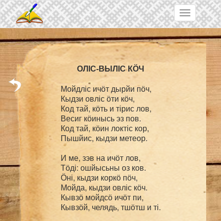
Skip to main content
Toggle
navigation
Мойдліс ичӧт дырйи пӧч,

Кыдзи овліс ӧти кӧч,

Код тай, кӧть и тірис лов,

Весиг кӧинысь эз пов.

Код тай, кӧин локтіс кор,

Пышйис, кыдзи метеор.

И ме, зэв на ичӧт лов,

Тӧді: ошйысьны оз ков.

Ӧні, кыдзи коркӧ пӧч,

Мойда, кыдзи овліс кӧч.

Кывзӧ мойдсӧ ичӧт пи,
