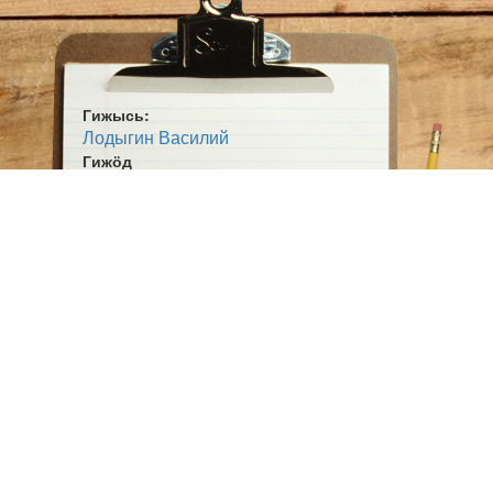
Гижысь:
Лодыгин Василий
Гижӧд
Чужан лун
Жанр:
Сьыланкыв
Ӧшмӧс:
Паса шор (1995)
Пасйӧд:
Сьыланногыс А. Генлӧн.