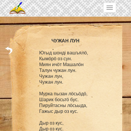
Skip to main content
Toggle
navigation
Югыд шонді вашъялӧ,

Кымӧрӧ оз сун.

Миян ичӧт Машалӧн

Талун чужан лун.

Чужан лун,

Чужан лун.

Мурка пызан лӧсьӧдӧ,

Шарик босьтӧ бус.

Пируйтасны лӧсьыда,

Гажыс дыр оз кус.

Дыр оз кус,

Дыр оз кус.
