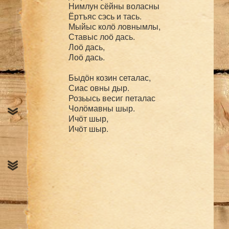
Нимлун сёйны воласны

Ёртъяс сэсь и тась.

Мыйыс колӧ ловнымлы,

Ставыс лоӧ дась.

Лоӧ дась,

Лоӧ дась.

Быдӧн козин сеталас,

Сиас овны дыр.

Розьысь весиг петалас

Чолӧмавны шыр.

Ичӧт шыр,

Ичӧт шыр.
