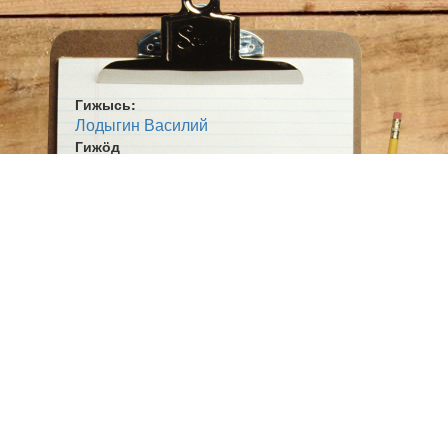
Гижысь:
Лодыгин Василий
Гижӧд
Март
Жанр:
Кывбур
Ӧшмӧс:
Козин (1990)