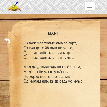
Skip to main content
Toggle
navigation
Оз важ моз тӧлыс лымсӧ гарт,

Оз гудырт сійӧ выв ни улыс,

Ӧд воис войвыланым март,

Ӧд воис войвыланым тулыс.

Мед джуджыдкодь на гӧгӧр лым,

Мед кыз йи улын узьӧ юыс.

Но коркӧ весьӧпӧртас гым,
