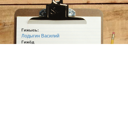
Гижысь:
Лодыгин Василий
Гижӧд
Югыд ягын
Жанр:
Кывбур
Ӧшмӧс:
Вуджанін (1993)