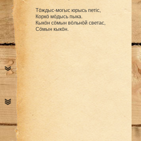
Тӧждыс-могыс юрысь петіс,

Коркӧ мӧдысь пыка.

Кыкӧн сӧмын вӧльнӧй светас,
