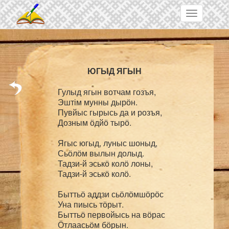
Skip to main content
Toggle
navigation
Гулыд ягын вотчам гозъя,

Эштім мунны дырӧн.

Пувйыс гырысь да и розъя,

Дозным ӧдйӧ тырӧ.

Ягыс югыд, луныс шоныд,

Сьӧлӧм вылын долыд.

Тадзи-й эськӧ колӧ лоны,

Тадзи-й эськӧ колӧ.

Быттьӧ аддзи сьӧлӧмшӧрӧс

Уна пиысь тӧрыт.

Быттьӧ первойысь на вӧрас

Ӧтлаасьӧм бӧрын.
