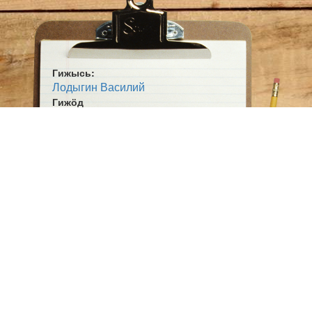
Гижысь:
Лодыгин Василий
Гижӧд
Ӧтнамӧн
Жанр:
Кывбур
Ӧшмӧс:
Вуджанін (1993)