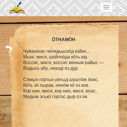
Skip to main content
Toggle
navigation
Чужанінас челядьыскӧд кайис...

Мыні, мися, шойччӧда кӧть юр.

Воссис, мися, воссис меным райыс —

Видысь абу, некоді оз дур.

Сӧмын гортын регыд шуштӧм лоис,

Кӧть эн пырав, нинӧм кӧ оз ков.

Кор нин, мися, кор нин, мися, воас,
