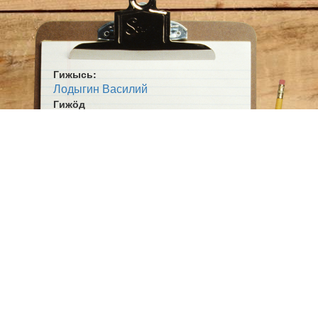
Гижысь:
Лодыгин Василий
Гижӧд
Менам тулыс
Жанр:
Кывбур
Ӧшмӧс:
Мича лун (1986)