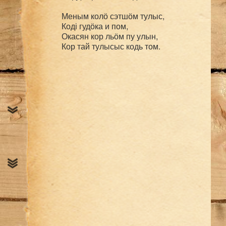
Меным колӧ сэтшӧм тулыс,

Коді гудӧка и пом,

Окасян кор льӧм пу улын,
