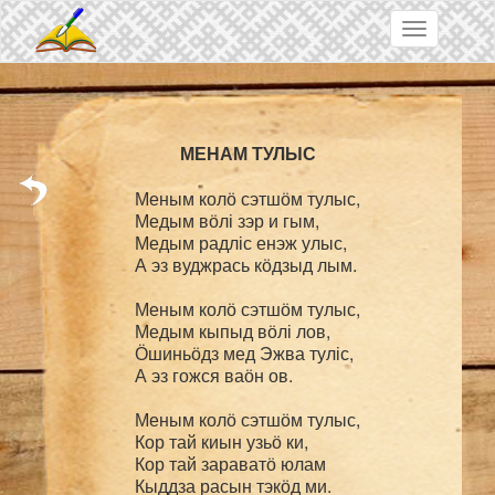
Skip to main content
Toggle
navigation
Меным колӧ сэтшӧм тулыс,

Медым вӧлі зэр и гым,

Медым радліс енэж улыс,

А эз вуджрась кӧдзыд лым.

Меным колӧ сэтшӧм тулыс,

Медым кыпыд вӧлі лов,

Ӧшиньӧдз мед Эжва туліс,

А эз гожся ваӧн ов.

Меным колӧ сэтшӧм тулыс,

Кор тай киын узьӧ ки,

Кор тай зараватӧ юлам

Кыддза расын тэкӧд ми.
