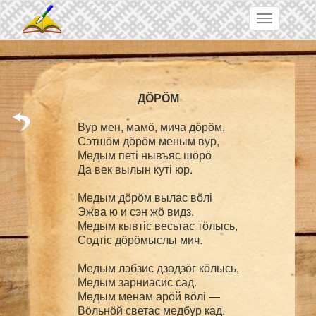
Skip to main content
Toggle
navigation
Вур мен, мамӧ, мича дӧрӧм,

Сэтшӧм дӧрӧм меным вур,

Медым петі нывъяс шӧрӧ

Да век вылын куті юр.

Медым дӧрӧм вылас вӧлі

Эжва ю и сэн жӧ видз.

Медым кывтіс весьтас тӧлысь,

Содтіс дӧрӧмыслы мич.

Медым лэбзис дзодзӧг кӧлысь,

Медым зарниасис сад.

Медым менам арӧй вӧлі —
