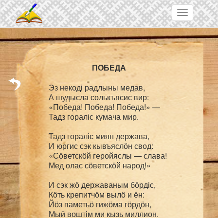
Skip to main content
Toggle
navigation
Эз некоді радлыны медав,

А шудысла солькъясис вир:

«Победа! Победа! Победа!» —

Тадз гораліс кумача мир.

Тадз гораліс миян держава,

И юргис сэк кывъяслӧн свод:

«Сӧветскӧй геройяслы — слава!

Мед олас сӧветскӧй народ!»

И сэк жӧ державаным бӧрдіс,

Кӧть крепитчӧм вылӧ и ён:

Йӧз паметьӧ гижӧма гӧрдӧн,

Мый воштім ми кызь миллион.
