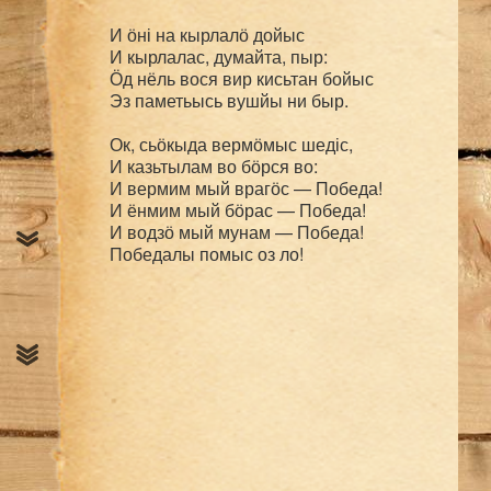
И ӧні на кырлалӧ дойыс

И кырлалас, думайта, пыр:

Ӧд нёль вося вир кисьтан бойыс

Эз паметьысь вушйы ни быр.

Ок, сьӧкыда вермӧмыс шедіс,

И казьтылам во бӧрся во:

И вермим мый врагӧс — Победа!

И ёнмим мый бӧрас — Победа!

И водзӧ мый мунам — Победа!
