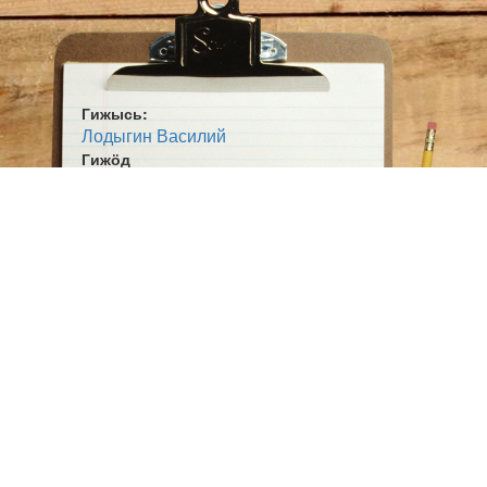
Гижысь:
Лодыгин Василий
Гижӧд
Победа
Жанр:
Кывбур
Ӧшмӧс:
Мича лун (1986)