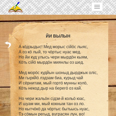
Skip to main content
Toggle
navigation
А кӧдзыдыс! Мед морыс сійӧс лыяс,

А оз кӧ лый, то чӧртыс нуас мед.

Но йи куд улысь чери мырдӧн кыям,

Кӧть сійӧ мырдӧн миянлы оз шед.

Мед морӧс кудйын шоныд дырджык оліс,

Ми гыркйӧ лэдзам биа, курыд чай

И сёрнитам, мый гортӧ мунны колӧ,

Кӧть некод дыр на берегӧ оз кай.

Но чери жальӧн сідзи-й кольӧ юас,

И шуам ми, мый кокным тан оз ло.

Но кытчӧкӧ да чӧртыс бытьысь нуас,
