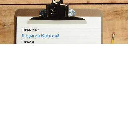
Гижысь:
Лодыгин Василий
Гижӧд
Йи вылын
Жанр:
Кывбур
Ӧшмӧс:
Мича лун (1986)