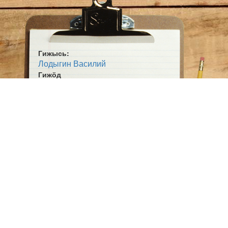
Гижысь:
Лодыгин Василий
Гижӧд
Эновтны позьтӧм удж
Жанр:
Кывбур
Ӧшмӧс:
Мича лун (1986)