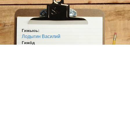
Гижысь:
Лодыгин Василий
Гижӧд
Пилот
Жанр:
Кывбур
Ӧшмӧс:
Мича лун (1986)