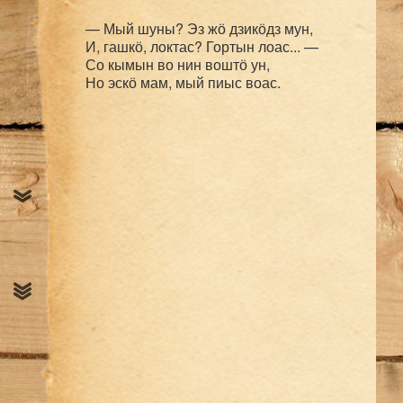
— Мый шуны? Эз жӧ дзикӧдз мун,

И, гашкӧ, локтас? Гортын лоас... —

Со кымын во нин воштӧ ун,
