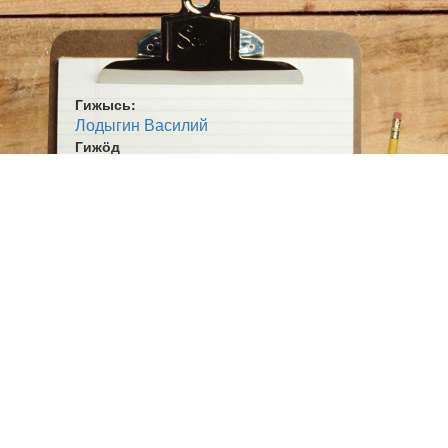
Гижысь:
Лодыгин Василий
Гижӧд
Пӧсылка
Жанр:
Кывбур
Ӧшмӧс:
Ставыс на водзын (1978)