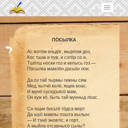
Skip to main content
Toggle
navigation
Ас вотӧм ельдӧг, мырпом доз,

Кос тшак и пув, и сэтӧр со и,

Тшӧтш носки гоз и кепысь гоз —

Пӧсылка мамлӧн дасьӧн лои.

Да оз тай тырмы гижны сям.

Мед, кытчӧ колӧ, ящик воас.

И мунӧ суседъясӧ мам,

Он куж кӧ, быть тай мунныд лоас.

Со ящик босьтӧ тӧдса морт

Да шуӧ мамлы пошта вылын:

— И тэнӧ эновтіс, и горт,

А мыйла отсавнысӧ сылы?
