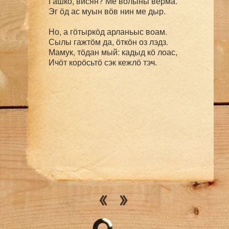
Гашкӧ, висян? Ме волыны верма.

Эг ӧд ас муын вӧв нин ме дыр.

Но, а гӧтыркӧд арланьыс воам.

Сылы гажтӧм да, ӧткӧн оз лэдз.

Мамук, тӧдан мый: кадыд кӧ лоас,
