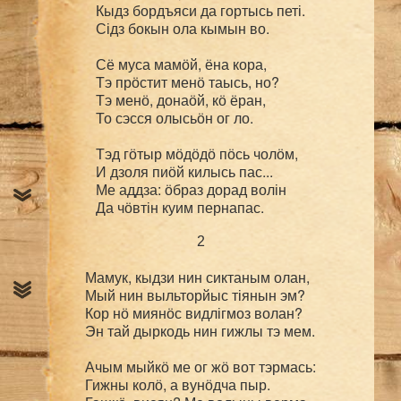
Кыдз бордъяси да гортысь петі.

Сідз бокын ола кымын во.

Сё муса мамӧй, ёна кора,

Тэ прӧстит менӧ таысь, но?

Тэ менӧ, донаӧй, кӧ ёран,

То сэсся олысьӧн ог ло.

Тэд гӧтыр мӧдӧдӧ пӧсь чолӧм,

И дзоля пиӧй килысь пас...

Ме аддза: ӧбраз дорад волін

2
Мамук, кыдзи нин сиктаным олан,

Мый нин выльторйыс тіянын эм?

Кор нӧ миянӧс видлігмоз волан?

Эн тай дыркодь нин гижлы тэ мем.

Ачым мыйкӧ ме ог жӧ вот тэрмась:

Гижны колӧ, а вунӧдча пыр.
