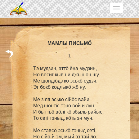
Skip to main content
Toggle
navigation
1
Тэ мудзин, аттӧ ёна мудзин,

Но весиг кыв ни джын он шу.

Ме шондіӧдз кӧ эськӧ судзи.

Эг бокӧ кодлыкӧ жӧ ну.

Ме зіля эськӧ сійӧс вайи,

Мед шонтіс тэнӧ вой и лун.

И быттьӧ вӧлі кӧ збыль райыс,

То сеті тэныд, кӧть эн мун.

Ме ставсӧ эськӧ тэныд сеті,

Но сійӧ-й эм, мый эз тай ло.
