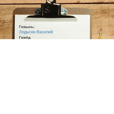
Гижысь:
Лодыгин Василий
Гижӧд
Мамлы письмӧ
Жанр:
Кывбур
Ӧшмӧс:
Ставыс на водзын (1978)