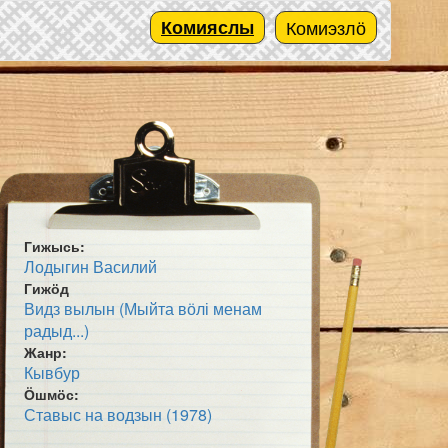
Комияслы
Комиэзлӧ
Гижысь:
Лодыгин Василий
Гижӧд
Видз вылын (Мыйта вӧлі менам
радыд...)
Жанр:
Кывбур
Ӧшмӧс:
Ставыс на водзын (1978)