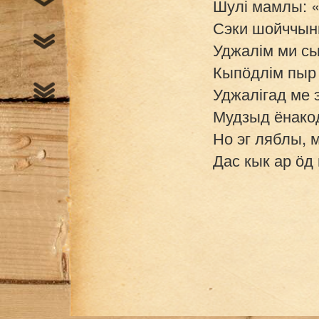
Шулі мамлы: «
Сэки шойччыны
Уджалім ми сь
Кыпӧдлім пыр 
Уджалігад ме э
Мудзыд ёнакодь
Но эг ляблы, м