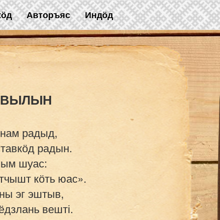
жӧд
Авторъяс
Индӧд
нам радыд,

тавкӧд радын.

ым шуас:

тчышт кӧть юас».

ы эг эштыв,

дзлань вешті.
