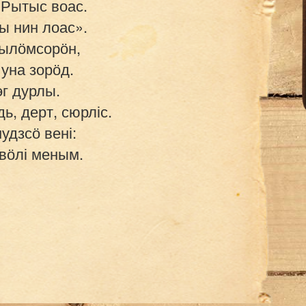
Рытыс воас.

 нин лоас».

ылӧмсорӧн,

уна зорӧд.

г дурлы.

, дерт, сюрліс.

удзсӧ вені:
