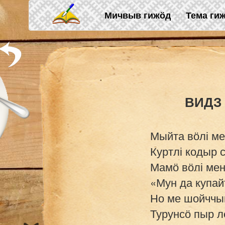
Skip to main content
Мичвыв гижӧд
Тема ги
Мыйта вӧлі ме
Куртлі кодыр с
Мамӧ вӧлі мен
«Мун да купай
Но ме шойччын
Турунсӧ пыр лё