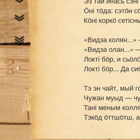
Эз тай инась сэні
Ӧні тӧда: сэтӧн с
Кӧні коркӧ сетісны
«Видза колян...» 
«Видза олан...» —
Локті бӧр, и сьӧл
Локті бӧр... Да си
Тэ эн чайт, мый г
Чужан муыд — чуж
Тані меным колля