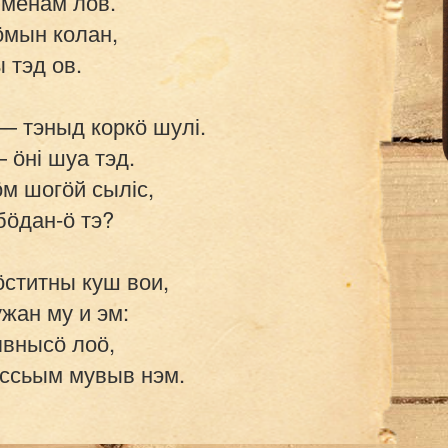
 менам лов.

ӧмын колан,

 тэд ов.

— тэныд коркӧ шулі.

 ӧні шуа тэд.

ӧм шогӧй сыліс,

бӧдан-ӧ тэ?

ӧститны куш вои,

ан му и эм:

внысӧ лоӧ,
