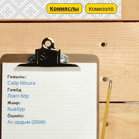
Комияслы
Комиэзлӧ
Гижысь:
Скӧр Кӧсьта
Гижӧд
Локті бӧр
Жанр:
Кывбур
Ӧшмӧс:
Ас ордым (2008)