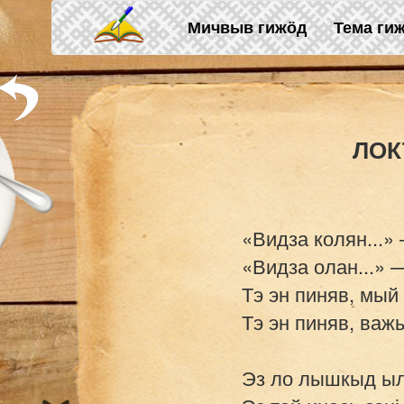
Skip to main content
Мичвыв гижӧд
Тема ги
«Видза колян...» 
«Видза олан...» —
Тэ эн пиняв, мый 
Тэ эн пиняв, важы
Эз ло лышкыд ылі