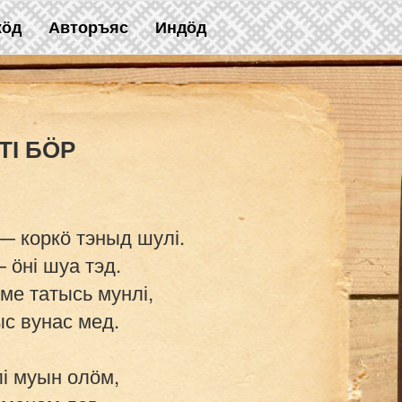
жӧд
Авторъяс
Индӧд
— коркӧ тэныд шулі.

 ӧні шуа тэд.

ме татысь мунлі,

с вунас мед.

 муын олӧм,
