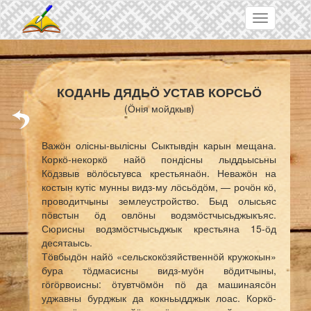
Skip to main content
Toggle
navigation
КОДАНЬ ДЯДЬӦ УСТАВ КОРСЬӦ
(Ӧнія мойдкыв)
Важӧн олісны-вылісны Сыктывдін карын мещана.
Коркӧ-некоркӧ найӧ пондісны лыддьысьны
Кӧдзвыв вӧлӧсьтувса крестьянаӧн. Неважӧн на
костын кутіс мунны видз-му лӧсьӧдӧм, — рочӧн кӧ,
проводитчыны землеустройство. Быд олысьяс
пӧвстын ӧд овлӧны водзмӧстчысьджыкъяс.
Сюрисны водзмӧстчысьджык крестьяна 15-ӧд
десятаысь.
Тӧвбыдӧн найӧ «сельскокӧзяйственнӧй кружокын»
бура тӧдмасисны видз-муӧн вӧдитчыны,
гӧгӧрвоисны: ӧтувтчӧмӧн пӧ да машинаясӧн
уджавны бурджык да кокньыдджык лоас. Коркӧ-