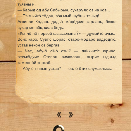
туявны и.
— Карыд ӧд абу Сибырын, сукаръяс оз на ков...
— Тэ мыйкӧ тӧдан, вӧч мый шуӧны тэныд!
Аскинас Кодань дядьӧ мӧдӧдчис карлань, бокас
сукар мешӧк, киас бедь.
«Кытчӧ нӧ первой шыасьлыны?» — думайтӧ ачыс.
Воис карӧ. Сувтіс шӧрас, ӧтарӧ-мӧдарӧ видзӧдліс,
устав некӧн оз бергав.
— Час, абу-ӧ сійӧ сэні? — лайкнитіс юрнас,
веськӧдчис Степан вичколань, пырис ыджыд
каменнӧй керкаӧ.
— Абу-ӧ тіянын устав? — юалӧ ӧтик служаклысь.
— Кутшӧм устав? — шензьӧ сійӧ.
— Устав, машиннӧй тӧварышество кыдзи
лӧсьӧдны.
— Сельхозотдел ОЗУ, гашкӧ, тӧдӧ, сэтчӧ шыасьлы
тэ.
Коркӧ Кодань дядьлы сюрис и сельхозотдел ОЗУ.
— Вайӧй меным устав! — корӧ Кодань дядь порог
дорсянь.
— Кутшӧм устав?
— Машиннӧй тӧварышество кӧсъям лӧсьӧдны