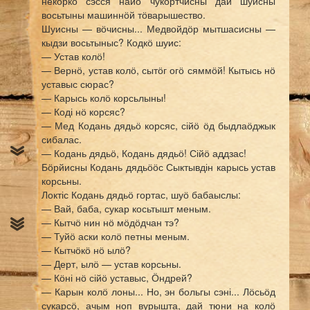
некоркӧ сэсся найӧ чукӧртчисны дай шуисны
восьтыны машиннӧй тӧварышество.
Шуисны — вӧчисны... Медвойдӧр мытшасисны —
кыдзи восьтыныс? Кодкӧ шуис:
— Устав колӧ!
— Вернӧ, устав колӧ, сытӧг огӧ сяммӧй! Кытысь нӧ
уставыс сюрас?
— Карысь колӧ корсьлыны!
— Коді нӧ корсяс?
— Мед Кодань дядьӧ корсяс, сійӧ ӧд быдлаӧджык
сибалас.
— Кодань дядьӧ, Кодань дядьӧ! Сійӧ аддзас!
Бӧрйисны Кодань дядьӧӧс Сыктывдін карысь устав
корсьны.
Локтіс Кодань дядьӧ гортас, шуӧ бабаыслы:
— Вай, баба, сукар косьтышт меным.
— Кытчӧ нин нӧ мӧдӧдчан тэ?
— Туйӧ аски колӧ петны меным.
— Кытчӧкӧ нӧ ылӧ?
— Дерт, ылӧ — устав корсьны.
— Кӧні нӧ сійӧ уставыс, Ӧндрей?
— Карын колӧ лоны... Но, эн больгы сэні... Лӧсьӧд
сукарсӧ, ачым ноп вурышта, дай тюни на колӧ