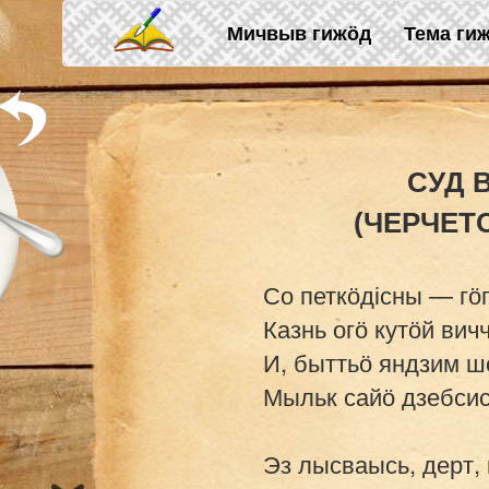
Skip to main content
Мичвыв гижӧд
Тема ги
СУД 
Со петкӧдісны — гӧ
Казнь огӧ кутӧй вичч
И, быттьӧ яндзим ш
Мыльк сайӧ дзебсис
Эз лысваысь, дерт, 