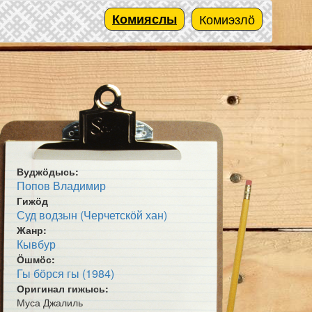
Комияслы
Комиэзлӧ
Вуджӧдысь:
Попов Владимир
Гижӧд
Суд водзын (Черчетскӧй хан)
Жанр:
Кывбур
Ӧшмӧс:
Гы бӧрся гы (1984)
Оригинал гижысь:
Муса Джалиль