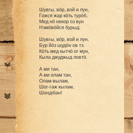
Шувгы, вӧр, вой и лун,

Гожся жар кӧть турӧб,

Мед нӧ некор оз вун

Нэмӧвӧйся бурыд.

Шувгы, вӧр, вой и лун,

Бур йӧз шудӧн ов тэ.

Кӧть мед кытчӧ ог мун,

Кыла джуджыд ловтӧ.

А ми тан,

А ми олам тан,

Олам-вылам,

Шог-гаж кылам,
