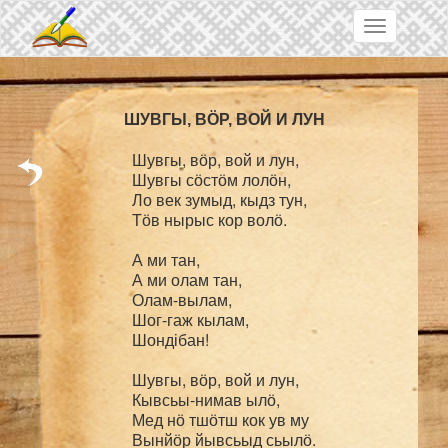
Skip to main content
Toggle
navigation
Шувгы, вӧр, вой и лун,

Шувгы сӧстӧм лолӧн,

Ло век зумыд, кыдз тун,

Тӧв нырыс кор волӧ.

А ми тан,

А ми олам тан,

Олам-вылам,

Шог-гаж кылам,

Шондібан!

Шувгы, вӧр, вой и лун,

Кывсьы-нимав ылӧ,

Мед нӧ тшӧтш кок ув му

Вынйӧр йывсьыд сьылӧ.
