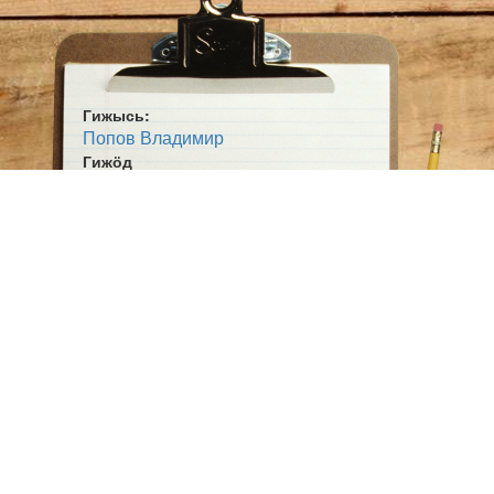
Гижысь:
Попов Владимир
Гижӧд
Шувгы, вӧр, вой и лун
Жанр:
Сьыланкыв
Ӧшмӧс:
Гы бӧрся гы (1984)
Пасйӧд:
И. Изъюровлӧн «Морт кольӧ ӧтнас»
пьесаӧ