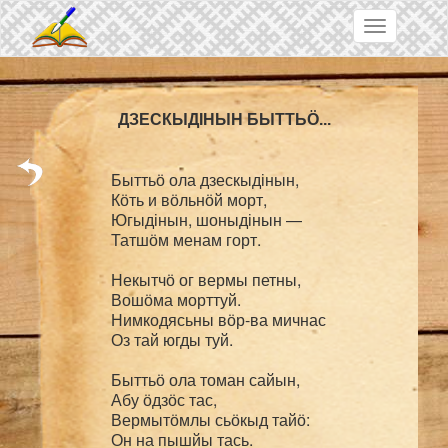
Skip to main content
Toggle
navigation
ДЗЕСКЫДІНЫН БЫТТЬӦ...
Быттьӧ ола дзескыдінын,

Кӧть и вӧльнӧй морт,

Югыдінын, шоныдінын —

Татшӧм менам горт.

Некытчӧ ог вермы петны,

Вошӧма морттуй.

Нимкодясьны вӧр-ва мичнас

Оз тай югды туй.

Быттьӧ ола томан сайын,

Абу ӧдзӧс тас,

Вермытӧмлы сьӧкыд тайӧ:

Он на пышйы тась.
