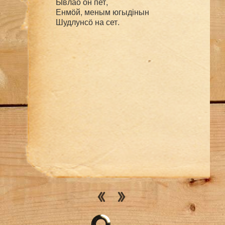
Ывлаӧ он пет,

Енмӧй, меным югыдінын
