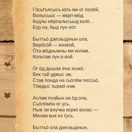
Гӧсьтъясысь кӧть ми ог полӧй,

Волысьыс — морт-мӧд.

Кодлы нёрпалысьыд колӧ…

Бур на, быд лун пӧт.

Быттьӧ дзескыдінын ола,

Верӧсӧй — конвой,

Ӧта-мӧднымлы ми колам,

Кольтам лун и вой.

Ог ӧд дышав ёна эськӧ,

Век тай уджыс эм,

Став понда на сьӧлӧм пессьӧ,

Тӧждыс тырмӧ нэм.

Аслам позйын на ӧд ола,

Сьӧлӧмӧн ог усь,

Ныв ли внучка коркӧ волас —

Менам кык оз тусь.

Быттьӧ ола дзескыдінын,
