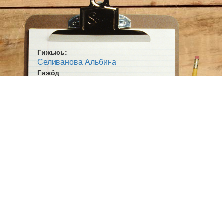
Гижысь:
Селиванова Альбина
Гижӧд
Дзескыдінын быттьӧ…
Жанр:
Кывбур
Гижан кад:
2014-10-24
Ӧшмӧс:
Селиванова А. И.-лӧн архив