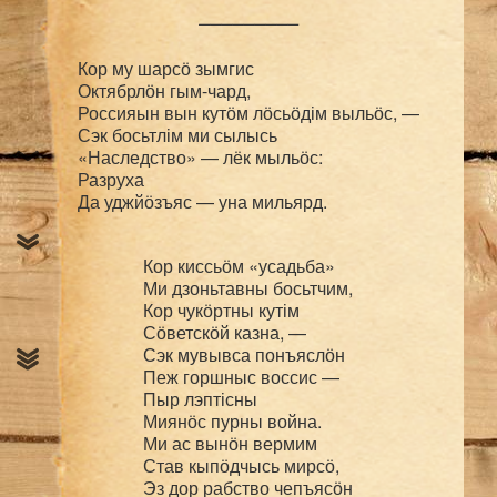
–––––––––
Кор му шарсӧ зымгис

Октябрлӧн гым-чард,

Россияын вын кутӧм лӧсьӧдім выльӧс, —

Сэк босьтлім ми сылысь

«Наследство» — лёк мыльӧс:

Разруха

Кор киссьӧм «усадьба»

Ми дзоньтавны босьтчим,

Кор чукӧртны кутім

Сӧветскӧй казна, —

Сэк мувывса понъяслӧн

Пеж горшныс воссис —

Пыр лэптісны

Миянӧс пурны война.

Ми ас вынӧн вермим

Став кыпӧдчысь мирсӧ,

Эз дор рабство чепъясӧн
