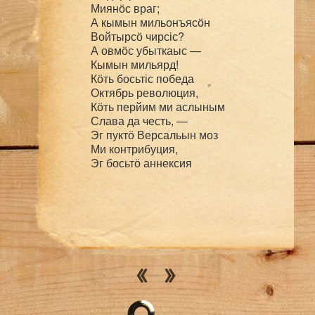
Миянӧс враг;

А кымын мильонъясӧн

Войтырсӧ чирсіс?

А овмӧс убыткаыс —

Кымын мильярд!

Кӧть босьтіс победа

Октябрь революция,

Кӧть перйим ми аслыным

Слава да честь, —

Эг пуктӧ Версальын моз

Ми контрибуция,

Эг босьтӧ аннексия

Кор шыасьлім

Восстановительнӧй кадын

Ми удждысьны, —

Йӧртіс, дерт, эралысь гад:

Кредит пыдди

Грӧзитліс нырны снарядӧн,

Кредит пыдди
