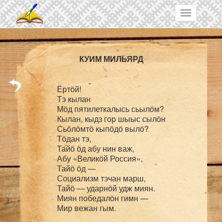
Skip to main content
Toggle
navigation
КУИМ МИЛЬЯРД
Ёртӧй!

Тэ кылан

Мӧд пятилеткалысь сьылӧм?

Кылан, кыдз гор шыыс сылӧн

Сьӧлӧмтӧ кыпӧдӧ вылӧ?

Тӧдан тэ,

Тайӧ ӧд абу нин важ,

Абу «Великӧй Россия»,

Тайӧ ӧд —

Социализм тэчан марш,

Тайӧ — ударнӧй удж миян.

Миян победалӧн гимн —
