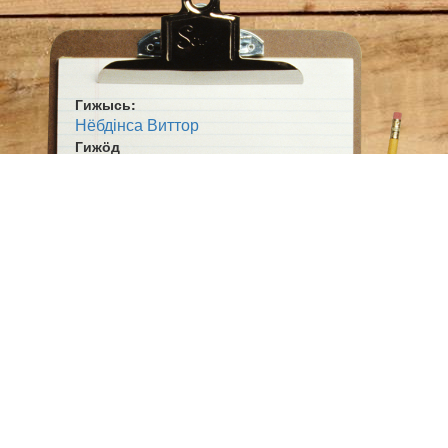
		олысь эз вӧв.

Нюжвидзлін тадз,

Кулӧм моз нач, —

Быттьӧкӧ некыт эз вись,

Быттьӧкӧ дзоньнад тэ сісь,

Гижысь:
Быдлаті кын,

Нёбдінса Виттор
Пӧдӧма вын, —

Гижӧд
Дерт,

Тиман
Жанр:
Поэма
5. Тиманӧй!

Гижан кад:
Ловъя тай вӧлӧмыд!

1933ʼ во
Нималӧ олӧмыд:

Ӧшмӧс:
Выль эра воӧма тэныд —

Югыд кодзув (1980)
Пуксьӧма ыдждалан нэмыд.

Тэ дінӧ локтісны йӧз:

Видлісны —

Бок пӧлыд пӧсь,

Кывзісны —

Сьӧлӧмыд вӧрӧ,

Бытшкисны морӧсыд шӧрӧ,

Шурскисны топыд яй пырыд, —
