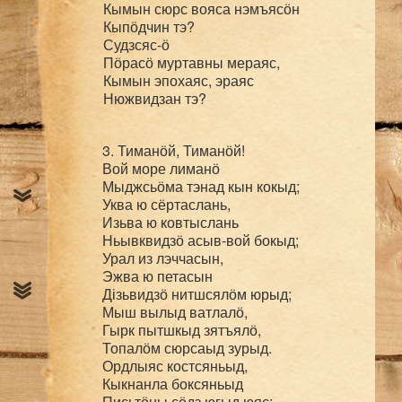
Кымын сюрс вояса нэмъясӧн

Кыпӧдчин тэ?

Судзсяс-ӧ

Пӧрасӧ муртавны мераяс,

Кымын эпохаяс, эраяс

3. Тиманӧй, Тиманӧй!

Вой море лиманӧ

Мыджсьӧма тэнад кын кокыд;

Уква ю сёртаслань,

Изьва ю ковтыслань

Ньывквидзӧ асыв-вой бокыд;

Урал из лэччасын,

Эжва ю петасын

Дізьвидзӧ нитшсялӧм юрыд;

Мыш вылыд ватлалӧ,

Гырк пытшкыд зятъялӧ,

Топалӧм сюрсаыд зурыд.

Ордлыяс костсяньыд,

Кыкнанла боксяньыд

Письтӧны сӧдз югыд юяс:
