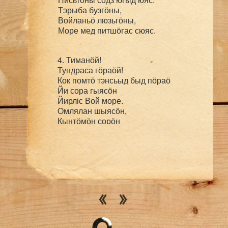
Тэрыба бузгӧны,

Войланьӧ люзьгӧны,

4. Тиманӧй!

Тундраса гӧраӧй!

Кок помтӧ тэнсьыд быд пӧраӧ

Йи сора гыясӧн

Йирліс Вой море.

Омлялан шыясӧн,

Кынтӧмӧн сорӧн

Пыр тэнӧ зуавліс тӧв,

Киськавліс зэр,

Дойдавліс шер,

Кӧдзыд лёк турӧбыс

	кабравліс кыдзи!

Тэд быттьӧ веськодь,

	— пыр дізьвидзин чӧв.

Тэ дорын, зверысь

	да пӧткаысь кындзи,

Некор на некутшӧм
