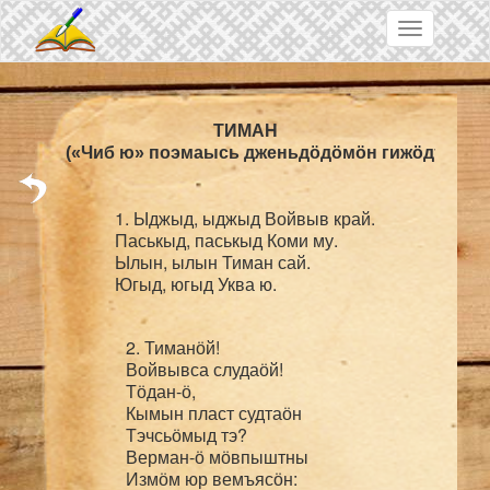
Skip to main content
Toggle
navigation
ТИМАН
(«Чиб ю» поэмаысь дженьдӧдӧмӧн гижӧдтор)
1. Ыджыд, ыджыд Войвыв край.

Паськыд, паськыд Коми му.

Ылын, ылын Тиман сай.

2. Тиманӧй!

Войвывса слудаӧй!

Тӧдан-ӧ,

Кымын пласт судтаӧн

Тэчсьӧмыд тэ?

Верман-ӧ мӧвпыштны

Измӧм юр вемъясӧн:
