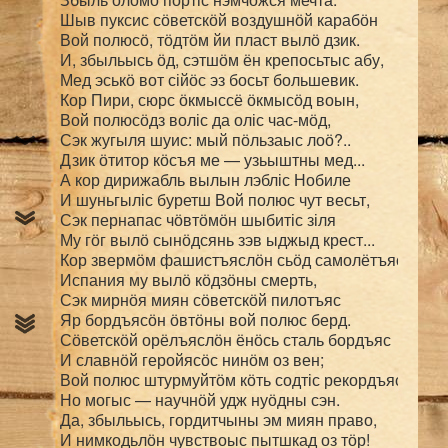
Шыв пуксис сӧветскӧй воздушнӧй карабӧн

Вой полюсӧ, тӧдтӧм йи пласт вылӧ дзик.

И, збыльысь ӧд, сэтшӧм ён крепосьтыс абу,

Мед эськӧ вот сійӧс эз босьт большевик.

Кор Пири, сюрс ӧкмыссё ӧкмысӧд воын,

Вой полюсӧдз воліс да оліс час-мӧд,

Сэк жугыля шуис: мый пӧльзаыс лоӧ?..

Дзик ӧтитор кӧсъя ме — узьыштны мед...

А кор дирижабль вылын лэбліс Нобиле

И шуньгыліс буретш Вой полюс чут весьт,

Сэк пернапас чӧвтӧмӧн шыбитіс зіля

Му гӧг вылӧ сынӧдсянь зэв ыджыд крест...

Кор звермӧм фашистъяслӧн сьӧд самолётъяс

Испания му вылӧ кӧдзӧны смерть,

Сэк мирнӧя миян сӧветскӧй пилотъяс

Яр бордъясӧн ӧвтӧны вой полюс берд.

Сӧветскӧй орёлъяслӧн ёнӧсь сталь бордъяс

И славнӧй геройясӧс нинӧм оз вен;

Вой полюс штурмуйтӧм кӧть содтіс рекордъяс,

Но могыс — научнӧй удж нуӧдны сэн.

Да, збыльысь, гордитчыны эм миян право,

И нимкодьлӧн чувствоыс пытшкад оз тӧр!
