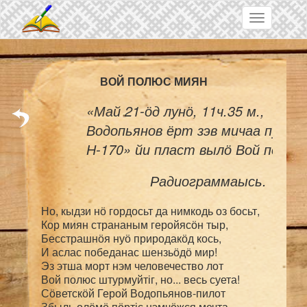
Skip to main content
Toggle
navigation
ВОЙ ПОЛЮС МИЯН
«Май 21-ӧд лунӧ, 11ч.35 м.,  Сӧв
Водопьянов ёрт зэв мичаа пуксь
Н-170» йи пласт вылӧ Вой полюс 
Радиограммаысь.
Но, кыдзи нӧ гордосьт да нимкодь оз босьт,

Кор миян странаным геройясӧн тыр,

Бесстрашнӧя нуӧ природакӧд кось,

И аслас победанас шензьӧдӧ мир!

Эз этша морт нэм человечество лот

Вой полюс штурмуйтіг, но... весь суета!

Сӧветскӧй Герой Водопьянов-пилот

Збыль олӧмӧ пӧртіс нэмчӧжся мечта.
