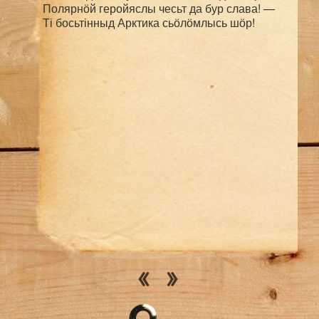
Полярнӧй геройяслы чесьт да бур слава! —
