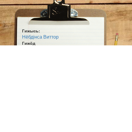
Гижысь:
Нёбдінса Виттор
Гижӧд
Вой полюс миян
Жанр:
Кывбур
Гижан кад:
1937ʼ во
Ӧшмӧс:
Югыд кодзув (1980)