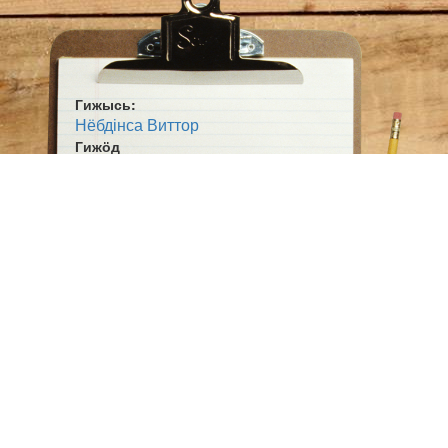
Гижысь:
Нёбдінса Виттор
Гижӧд
Эн тӧждысь! Эн шогсьы!
Жанр:
Кывбур
Гижан кад:
1921ʼ во
Ӧшмӧс:
Югыд кодзув (1980)