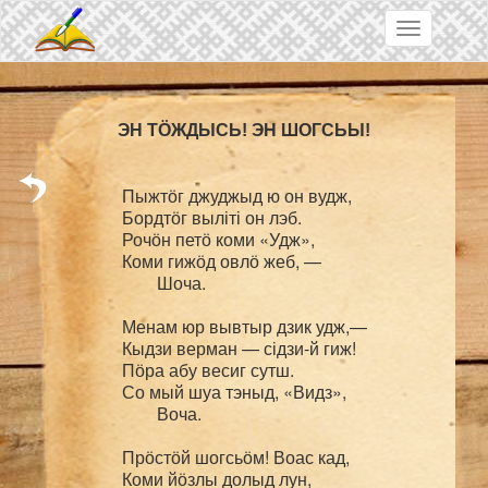
Skip to main content
Toggle
navigation
ЭН ТӦЖДЫСЬ! ЭН ШОГСЬЫ!
Пыжтӧг джуджыд ю он вудж,

Бордтӧг выліті он лэб.

Рочӧн петӧ коми «Удж»,

Коми гижӧд овлӧ жеб, —

	Шоча.

Менам юр вывтыр дзик удж,—

Кыдзи верман — сідзи-й гиж!

Пӧра абу весиг сутш.

Со мый шуа тэныд, «Видз»,

	Воча.

Прӧстӧй шогсьӧм! Воас кад,

Коми йӧзлы долыд лун,
