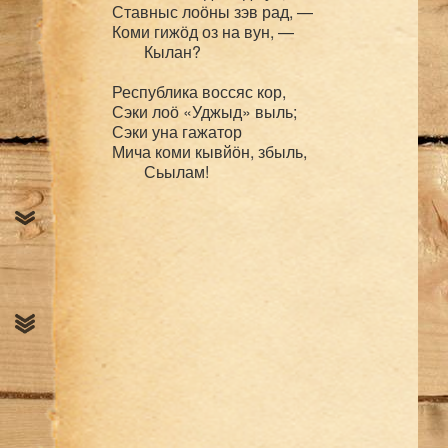
Ставныс лоӧны зэв рад, —

Коми гижӧд оз на вун, —

	Кылан?

Республика воссяс кор,

Сэки лоӧ «Уджыд» выль;

Сэки уна гажатор

Мича коми кывйӧн, збыль,
