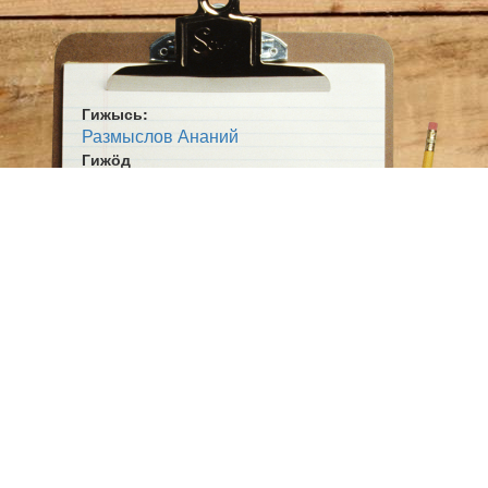
Гижысь:
Размыслов Ананий
Гижӧд
Страдна сьыланкыв
Жанр:
Кывбур
Гижан кад:
1933ʼ во
Ӧшмӧс:
Стихъяс (1950)