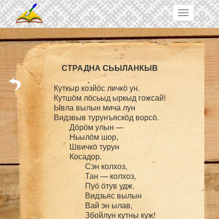
Skip to main content
Toggle
navigation
Куткыр козйӧс личкӧ ун.

Кутшӧм лӧсьыд ыркыд гожсай!

Ывла вылын мича лун

Видзвыв турунъяскӧд ворсӧ.

	Дӧрӧм улын —

	Ньылӧм шор,

	Швичкӧ турун

	Косадор.

		Сэн колхоз,

		Тан — колхоз,

		Пуӧ ӧтув удж.

		Видзьяс вылын

		Вай эн ылав,

		Збойлун кутны куж!
