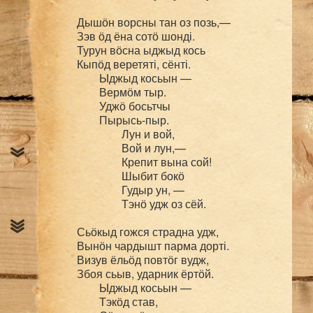
Дышӧн ворсны тан оз позь,—

Зэв ӧд ёна сотӧ шонді.

Турун вӧсна ыджыд кось

Кыпӧд веретяті, сёнті.

	Ыджыд косьын —

	Вермӧм тыр.

	Уджӧ босьтчы

	Пырысь-пыр.

		Лун и вой,

		Вой и лун,—

		Крепит вына сой!

		Шыбит бокӧ

		Гудыр ун, —

		Тэнӧ удж оз сёй.

Сьӧкыд гожся страдна удж,

Вынӧн чардышт парма дорті.

Визув ёльӧд повтӧг вудж,

Збоя сьыв, ударник ёртӧй.

	Ыджыд косьын —

	Тэкӧд став,
