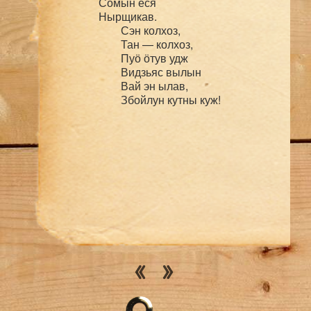
	Сӧмын ёся

	Нырщикав.

		Сэн колхоз,

		Тан — колхоз,

		Пуӧ ӧтув удж

		Видзьяс вылын

		Вай эн ылав,
