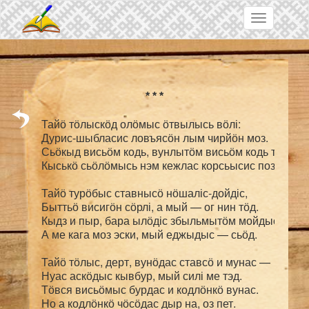
Skip to main content
Toggle
navigation
Тайӧ тӧлыскӧд олӧмыс ӧтвылысь вӧлі:

Дурис-шыбласис ловъясӧн лым чирйӧн моз.

Сьӧкыд висьӧм кодь, вунлытӧм висьӧм кодь тӧлыс

Кыськӧ сьӧлӧмысь нэм кежлас корсьысис поз.

Тайӧ турӧбыс ставнысӧ нӧшаліс-дойдіс,

Быттьӧ висигӧн сӧрлі, а мый — ог нин тӧд.

Кыдз и пыр, бара ылӧдіс збыльмытӧм мойдыс.

А ме кага моз эски, мый еджыдыс — сьӧд.

Тайӧ тӧлыс, дерт, вунӧдас ставсӧ и мунас —

Нуас аскӧдыс кывбур, мый силі ме тэд.

Тӧвся висьӧмыс бурдас и кодлӧнкӧ вунас.

Но а кодлӧнкӧ чӧсӧдас дыр на, оз пет.
