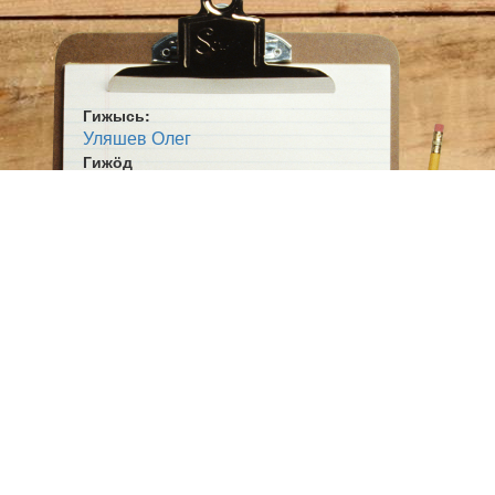
Гижысь:
Уляшев Олег
Гижӧд
Зэв ӧдйӧ ыззьывлін да ӧддзывлін...
Жанр:
Кык визя
Ӧшмӧс:
Содзтыр кывбур (2015)