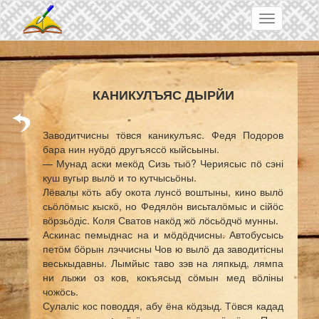
Skip to main content
Toggle
navigation
КАНИКУЛЪЯС ДЫРЙИ
Заводитчисны тӧвся каникулъяс. Федя Подоров
бара нин нуӧдӧ другъяссӧ кыйсьыны.
— Мунад аски мекӧд Сизь тыӧ? Чериясыс пӧ сэні
куш вугыр вылӧ и то кутчысьӧны.
Лёвалы кӧть абу окота лунсӧ воштыны, кино вылӧ
сьӧлӧмыс кыскӧ, но Федялӧн висьталӧмыс и сійӧс
вӧрзьӧдіс. Коля Сватов накӧд жӧ лӧсьӧдчӧ мунны.
Аскинас пемыднас на и мӧдӧдчисны. Автобусысь
петӧм бӧрын лэччисны Чов ю вылӧ да заводитісны
веськыдавны. Лымйыс таво зэв на ляпкыд, лямпа
ни лыжи оз ков, кокъясыд сӧмын мед вӧліны
чожӧсь.
Сулаліс кос поводдя, абу ёна кӧдзыд. Тӧвся кадад