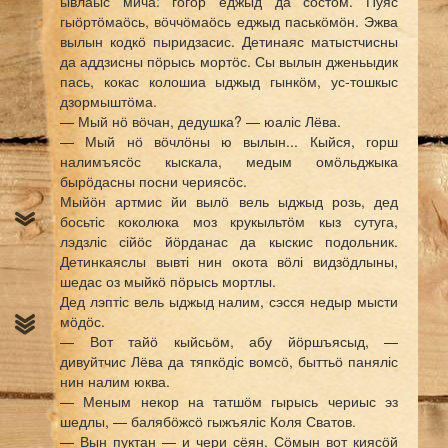
ывлаыс мича: гӧгӧр еджыд да сӧстӧм. Пуяс
гыӧртӧмаӧсь, вӧччӧмаӧсь еджыд паськӧмӧн. Эжва
вылын кодкӧ пыридзасис. Детинаяс матыстчисны
да аддзисны пӧрысь мортӧс. Сы вылын дженьыдик
пась, кокас колошиа ыджыд гынкӧм, ус-тошкыс
дзормыштӧма.
— Мый нӧ вӧчан, дедушка? — юаліс Лёва.
— Мый нӧ вӧчлӧны ю вылын... Кыйся, горш
налимъясӧс кыскала, медым омӧльджыка
бырӧдасны посни чериясӧс.
Мыйӧн артмис йи вылӧ вель ыджыд розь, дед
босьтіс коколюка моз крукыльтӧм кыз сутуга,
лэдзліс сійӧс йӧрданас да кыскис подольник.
Детинкаяслы вывті нин окота вӧлі видзӧдлыны,
шедас оз мыйкӧ пӧрысь мортлы.
Дед лэптіс вель ыджыд налим, сэсся недыр мысти
мӧдӧс.
— Вот тайӧ кыйсьӧм, абу йӧршъясыд, —
дивуйтчис Лёва да тяпкӧдіс вомсӧ, быттьӧ паняліс
нин налим юква.
— Меным некор на татшӧм гырысь чериыс эз
шедлы, — балябӧжсӧ гыжъяліс Коля Сватов.
— Вын пуктан — и чери сёян. Сӧмын вот киясӧй