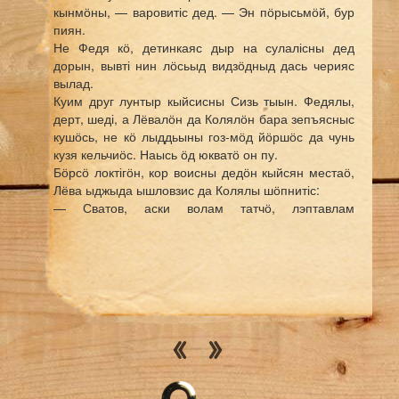
кынмӧны, — варовитіс дед. — Эн пӧрысьмӧй, бур
пиян.
Не Федя кӧ, детинкаяс дыр на сулалісны дед
дорын, вывті нин лӧсьыд видзӧдныд дась черияс
вылад.
Куим друг лунтыр кыйсисны Сизь тыын. Федялы,
дерт, шеді, а Лёвалӧн да Колялӧн бара зепъясныс
кушӧсь, не кӧ лыддьыны гоз-мӧд йӧршӧс да чунь
кузя кельчиӧс. Наысь ӧд юкватӧ он пу.
Бӧрсӧ локтігӧн, кор воисны дедӧн кыйсян местаӧ,
Лёва ыджыда ышловзис да Колялы шӧпнитіс:
— Сватов, аски волам татчӧ, лэптавлам
подольникъяссӧ.
Коля воча кыв пыдди мигнитіс Лёвалы.
* * *
Мӧд луннас Коля да Лёва и збыльысь мӧдӧдчисны
пакӧститчыны. Мунісны Федяысь гусьӧн, медым
аслыныс унджык сюрӧ.
Дедлӧн подольник лэдзан йӧрданыс абу на