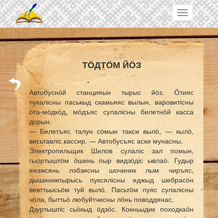
Skip to main content
Toggle
navigation
ТӦДТӦМ ЙӦЗ
Автобуснӧй станцияын тырыс йӧз. Ӧтияс
пукалісны паськыд скамьяяс вылын, варовитісны
ӧта-мӧдкӧд, мӧдъяс сулалісны билетнӧй касса
дорын.
— Билетъяс талун сӧмын такси вылӧ, — кылӧ,
висьтавліс кассир. — Автобусъяс аски мунасны.
Электропильщик Шилов сулаліс зал помын,
гыӧртыштӧм ӧшинь пыр видзӧдіс ывлаӧ. Гудыр
енэжсянь лэбзисны шочиник лым чиръяс,
дышиникпырысь пуксялісны еджыд шебрасӧн
вевттьысьӧм туй вылӧ. Пасьтӧм пуяс сулалісны
чӧла, быттьӧ любуйтчисны лӧнь поводдянас.
Дзуртыштіс сьӧкыд ӧдзӧс. Кокньыдик походкаӧн