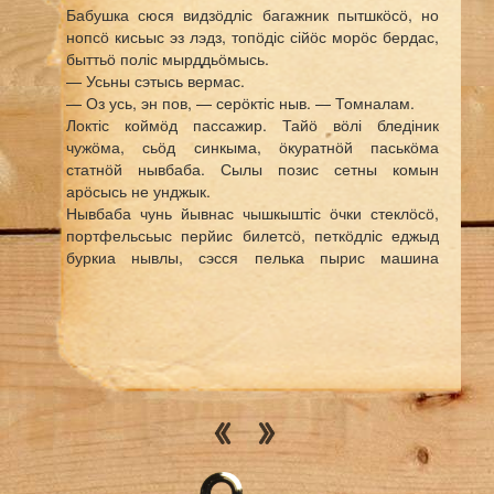
Бабушка сюся видзӧдліс багажник пытшкӧсӧ, но
нопсӧ кисьыс эз лэдз, топӧдіс сійӧс морӧс бердас,
быттьӧ поліс мырддьӧмысь.
— Усьны сэтысь вермас.
— Оз усь, эн пов, — серӧктіс ныв. — Томналам.
Локтіс коймӧд пассажир. Тайӧ вӧлі бледіник
чужӧма, сьӧд синкыма, ӧкуратнӧй паськӧма
статнӧй нывбаба. Сылы позис сетны комын
арӧсысь не унджык.
Нывбаба чунь йывнас чышкыштіс ӧчки стеклӧсӧ,
портфельсьыс перйис билетсӧ, петкӧдліс еджыд
буркиа нывлы, сэсся пелька пырис машина
пытшкӧ.
Кор пассажиръяс пуксялісны небыд пуклӧс вылӧ,
шофёр видзӧдліс быд мортӧс торйӧн, быттьӧ на
пиысь кӧсйис аддзыны тӧдсаясӧс. Но куимнан
пассажирыс вӧліны тӧдтӧмӧсь. Шилов кыскис гач
зепсьыс самӧвар кампорка кодь ыджыд часі,
пыдісянь ышловзис.
— Оз-ӧ позь тэрмасьыштны, барышня?
— Вот воас нёльӧд пассажир, и мунам, —
вочавидзис машина дорын ноксьысь ныв.