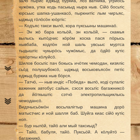
залӧ пырис еджыд буркиа, лӧз ватника, угриӧсь
чужӧма, утка кодь паськыд ныра ныв. Сійӧ босьтіс
юрсьыс шапка-ушанкасӧ, пыркнитіс лым чиръяс,
ыджыд гӧлӧсӧн юӧртіс:
— Кодъяс такси вылӧ, кора пуксьыны машинаӧ.
— Эн жӧ бара кольӧй, эн кольӧй, — скамья
вылысь кыпӧдчис кӧрӧм коска пася пӧрысь
нывбаба, кодлӧн ной шаль увсьыс муртса
тыдыштіс чукырӧсь чужӧмыс, да ӧдйӧ кутіс
чукӧртны кӧлуйсӧ.
Шилов босьтіс пач бокысь ичӧтик чемодан, кизяліс
сьӧд полушубоксӧ, ыджыд воськовъясӧн петіс
еджыд буркиа ныв бӧрся.
— Татчӧ, — ныв индіс «Победа» вылӧ, коді сулаліс
важиник автобус сайын, сэсся восьтіс багажниксӧ
да йӧткыштіс сэтчӧ электропильщиклысь
чемодансӧ.
Видзчысьӧмӧн восьлалігтыр машина дорӧ
матыстчис и ной шалля баб. Шуйга киас сійӧ кутіс
ноп.
— Бур нылӧй, тайӧ али мый таксиыд?
— Тайӧ, бабуля, тайӧ. Пуксьӧй. А кӧлуйтӧ —
багажникӧ.