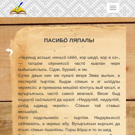
Skip to main content
Toggle
navigation
ПАСИБӦ ЛЯПАЛЫ
«Чериыд ассьыс няньсӧ сёйӧ, кор шедӧ, кор и оз»,
— татшӧм сёрнияссӧ частӧ кывлан чери
кыйысьяслысь. Сідзи, буракӧ, и эм.
Сутки джын нин ме пукалі визув Эжва вылын, а
пестерӧй тыртӧм. Кыдзи сӧмын и эг ылӧдлы
чериясӧс: и приманка мешӧкӧ кӧнтусь вый кисьті, и
вугыръясысь частӧ самсӧ вежлалі. Весиг быд
нидзулӧ сьӧлыштлі да шуалі: «Нидзулӧй, нидзулӧй,
ылӧд ыджыд чериӧс». Сӧмын тай ставыс
весьшӧрӧ.
Лэпті подольникӧс — тыртӧм. Нидзувъяссӧ
сёйӧмаӧсь, а чериыс абу. Вугыръясын кырсьяс да
ёгъяс сӧмын ӧшалӧны. Горш йӧрш и то эз шед.