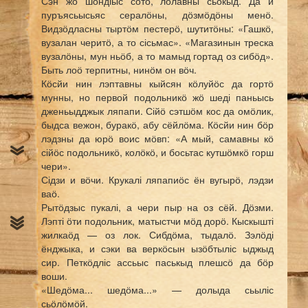
Сэн жӧ шондіыс сотӧ, лолавны сьӧкыд. Да и
пуръясьысьяс сералӧны, дӧзмӧдӧны менӧ.
Видзӧдласны тыртӧм пестерӧ, шутитӧны: «Гашкӧ,
вузалан черитӧ, а то сісьмас». «Магазинын треска
вузалӧны, мун ньӧб, а то мамыд гортад оз сибӧд».
Быть лоӧ терпитны, нинӧм он вӧч.
Кӧсйи нин лэптавны кыйсян кӧлуйӧс да гортӧ
мунны, но первой подольникӧ жӧ шеді паньысь
дженьыдджык ляпапи. Сійӧ сэтшӧм кос да омӧлик,
быдса вежон, буракӧ, абу сёйлӧма. Кӧсйи нин бӧр
лэдзны да юрӧ воис мӧвп: «А мый, самавны кӧ
сійӧс подольникӧ, колӧкӧ, и босьтас кутшӧмкӧ горш
чери».
Сідзи и вӧчи. Крукалі ляпапиӧс ён вугырӧ, лэдзи
ваӧ.
Рытӧдзыс пукалі, а чери пыр на оз сёй. Дӧзми.
Лэпті ӧти подольник, матыстчи мӧд дорӧ. Кыскышті
жилкаӧд — оз лок. Сибдӧма, тыдалӧ. Зэлӧді
ёнджыка, и сэки ва веркӧсын ызӧбтыліс ыджыд
сир. Петкӧдліс ассьыс паськыд плешсӧ да бӧр
воши.
«Шедӧма... шедӧма...» — долыда сьыліс
сьӧлӧмӧй.