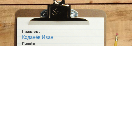
Гижысь:
Коданёв Иван
Гижӧд
Пасибӧ ляпалы
Жанр:
Висьт
Ӧшмӧс:
Вӧр-ваӧд ветлігӧн (1961)