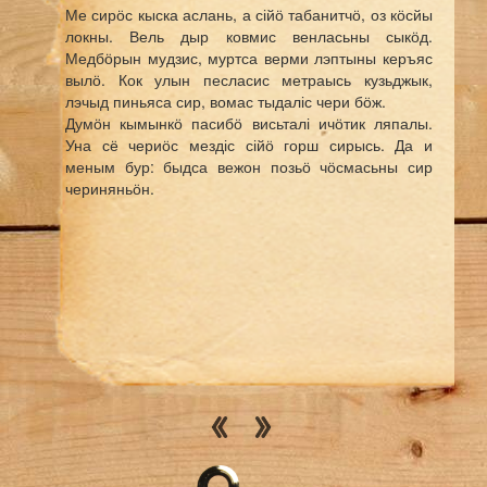
Ме сирӧс кыска аслань, а сійӧ табанитчӧ, оз кӧсйы
локны. Вель дыр ковмис венласьны сыкӧд.
Медбӧрын мудзис, муртса верми лэптыны керъяс
вылӧ. Кок улын песласис метраысь кузьджык,
лэчыд пиньяса сир, вомас тыдаліс чери бӧж.
Думӧн кымынкӧ пасибӧ висьталі ичӧтик ляпалы.
Уна сё чериӧс мездіс сійӧ горш сирысь. Да и
меным бур: быдса вежон позьӧ чӧсмасьны сир
чериняньӧн.