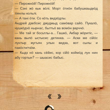
— Пирожнӧй! Пирожнӧй!
— Сэні жӧ кык вӧлі. Морт ӧтиӧн бабушкаыдкӧд
тіянлы кольлі.
— А тані ӧти. Со кӧть видзӧдлы.
Андрей дзебсис джуджыд самӧвар сайӧ. Пукалӧ,
чушкӧдчӧ нырнас, быттьӧ ва вомӧн варччӧ.
— Ме тай эг босьтлы-а... Гашкӧ, Акбар жӧритіс, —
кань вылӧ ыстысис детинка. — Аски ме сійӧс
лунтыр жугъян улын видза, вот сылы и
пакӧститчӧм.
— Кыдз нӧ кань сёйис, кор сійӧ коймӧд лун нин
абу гортын? — шыасис бабыс.
— Сідзкӧ, Соболь пыраліс, — ещӧ на улӧдз
копыртіс юрсӧ Андрей. — Ок, кыдзи любитӧ сійӧ
пирожнӧйтӧ.
— Понлы тӧрас, — дзормыштӧм юрсӧ копыртліс
бабыс.
— Гашкӧ, другъясыдлы сетін? — сьӧд синъяссӧ
чӧвтліс вокыс вылӧ Валя.
Андрей пырысь-пыр жӧ варовмис да лои
збойджык.
— Бабушка узигкості Мишка воліс. Тӧдӧмысь, сійӧ