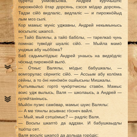
буретш унмовсьӧма. Андрей курччыштіс
пирожнӧйсӧ ӧтар дорсянь, сэсся мӧдар дорсянь.
Тадзи сійӧ видлаліс, видлаліс — и пирожнӧйыд
лым моз сылі.
Кор мамыс муніс уджавны, Андрей некымынысь
восьтыліс шкапсӧ.
— Тайӧ Валялы, а тайӧ бабӧлы, — тарелкаӧ чунь
помнас тувкӧдіг шуаліс сійӧ. — Мыйла мамӧ
унджык абу ньӧбӧма?
Баб садьмытӧдзыс Андрей унаысь на видзӧдліс
чӧскыд пирожнӧй вылӧ.
— Ӧтиыс Валялы, мӧдыс бабушкалы, —
вомгорулас сёрнитіс сійӧ. — Ассьым абу колӧма
сёйны, а то ӧні нинӧмӧн ошйысьны Мишкалы.
Рытъявылыс гортӧ чукӧртчисны ставӧн. Мамыс
воис удж вылысь, Валя — школаысь, а Андрей —
гуляйтанінысь.
Мыйӧн пузис самӧвар, мамыс шуис Валялы:
— А ме тіянлы асывнас гӧснеч вайлі.
— Мый, мый сэтшӧмыс? — радліс Валя.
— Восьты шкаптӧ да аддзан. И бабушкаыдлы
тшӧтш сет.
Валя восьтіс шкапсӧ да долыда горӧдіс: