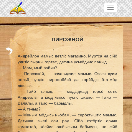
Skip to main content
Toggle
navigation
ПИРОЖНӦЙ
Андрейлӧн мамыс ветліс магазинӧ. Муртса на сійӧ
удитіс пырны гортас, детина уськӧдчис паныд.
— Мам, мый вайин?
— Пирожнӧй, — вочавидзис мамыс. Сэсся куим
пельӧ вундіс пирожнӧйсӧ да торйӧдіс ӧта-мӧд
дінсьыс.
— Тайӧ тэныд, — медыджыд торсӧ сетіс
Андрейлы, а мӧд кыксӧ пуктіс шкапӧ. — Тайӧ —
Валялы, а тайӧ — бабыдлы.
— А тэныд?
— Меным мӧдысь ньӧбам, — серӧктыштіс мамыс.
Детинка вывті лои рад. Сійӧ котӧртіс орчча
комнатаӧ, кӧсйис ошйысьны бабыслы, но сійӧ