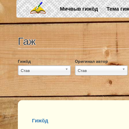
Skip to main content
Мичвыв гижӧд
Тема ги
Гаж
Гижӧд
Оригинал автор
Став
Став
Гижӧд