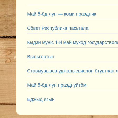
Май 5-ӧд лун — коми праздник
Сӧвет Республика пасьтала
Кыдзи муніс 1-й май мукӧд государство
Выльгортын
Ставмувывса уджалысьяслӧн ӧтувтчан 
Май 5-ӧд лун празднуйтӧм
Еджыд ягын