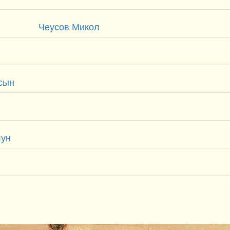
Чеусов Микол
ясын
лун