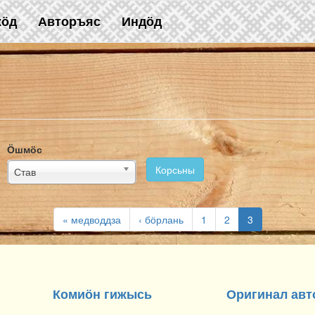
жӧд
Авторъяс
Индӧд
Ӧшмӧс
Корсьны
Став
« медводдза
‹ бӧрлань
1
2
3
Комиӧн гижысь
Оригинал авт