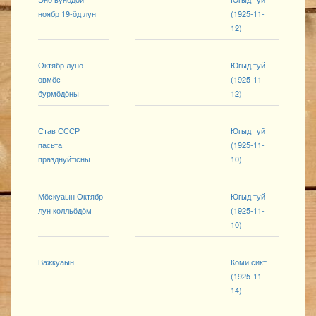
ноябр 19-ӧд лун!
(1925-11-
12)
Октябр лунӧ
Югыд туй
овмӧс
(1925-11-
бурмӧдӧны
12)
Став СССР
Югыд туй
пасьта
(1925-11-
празднуйтісны
10)
Мӧскуаын Октябр
Югыд туй
лун колльӧдӧм
(1925-11-
10)
Важкуаын
Коми сикт
(1925-11-
14)