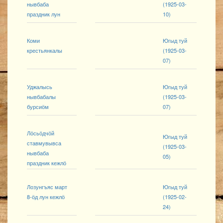
нывбаба
(1925-03-
праздник лун
10)
Коми
Югыд туй
крестьянкалы
(1925-03-
07)
Уджалысь
Югыд туй
нывбабалы
(1925-03-
бурсиӧм
07)
Лӧсьӧдчӧй
Югыд туй
ставмувывса
(1925-03-
нывбаба
05)
праздник кежлӧ
Лозунгъяс март
Югыд туй
8-ӧд лун кежлӧ
(1925-02-
24)