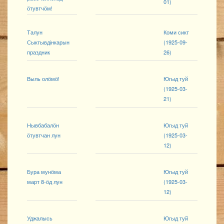
01)
ӧтувтчӧм!
Талун
Коми сикт
Сыктывдінкарын
(1925-09-
праздник
26)
Выль олӧмӧ!
Югыд туй
(1925-03-
21)
Нывбабалӧн
Югыд туй
ӧтувтчан лун
(1925-03-
12)
Бура мунӧма
Югыд туй
март 8-ӧд лун
(1925-03-
12)
Уджалысь
Югыд туй