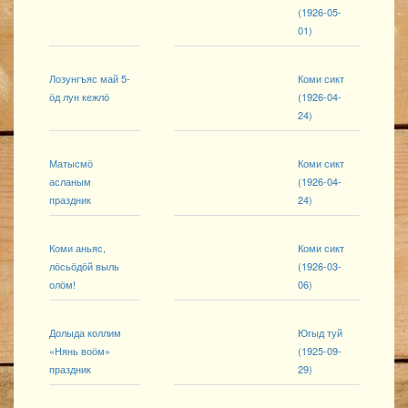
(1926-05-
01)
Лозунгъяс май 5-
Коми сикт
ӧд лун кежлӧ
(1926-04-
24)
Матысмӧ
Коми сикт
асланым
(1926-04-
праздник
24)
Коми аньяс,
Коми сикт
лӧсьӧдӧй выль
(1926-03-
олӧм!
06)
Долыда коллим
Югыд туй
«Нянь воӧм»
(1925-09-
праздник
29)