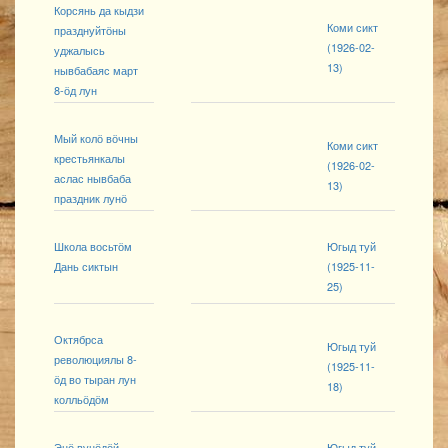
Корсянь да кыдзи
Коми сикт
празднуйтӧны
(1926-02-
уджалысь
13)
нывбабаяс март
8-ӧд лун
Мый колӧ вӧчны
Коми сикт
крестьянкалы
(1926-02-
аслас нывбаба
13)
праздник лунӧ
Школа восьтӧм
Югыд туй
Дань сиктын
(1925-11-
25)
Октябрса
Югыд туй
революциялы 8-
(1925-11-
ӧд во тыран лун
18)
колльӧдӧм
Энӧ вунӧдӧй
Югыд туй