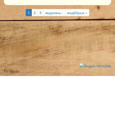
1
2
3
водзлань ›
медбӧръя »
Fu-lab.ru