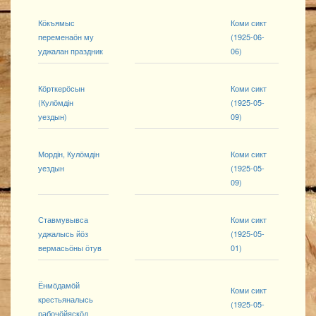
Кӧкъямыс
Коми сикт
переменаӧн му
(1925-06-
уджалан праздник
06)
Кӧрткерӧсын
Коми сикт
(Кулӧмдін
(1925-05-
уездын)
09)
Мордін, Кулӧмдін
Коми сикт
уездын
(1925-05-
09)
Ставмувывса
Коми сикт
уджалысь йӧз
(1925-05-
вермасьӧны ӧтув
01)
Ёнмӧдамӧй
Коми сикт
крестьяналысь
(1925-05-
рабочӧйяскӧд