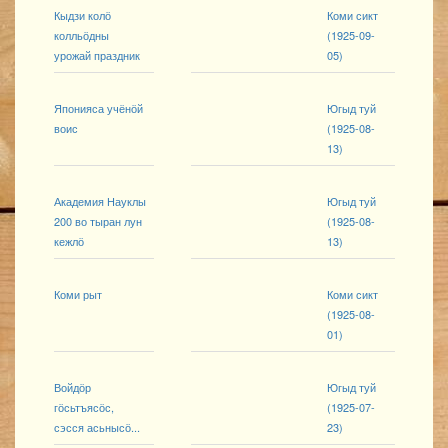
Кыдзи колӧ
Коми сикт
колльӧдны
(1925-09-
урожай праздник
05)
Японияса учёнӧй
Югыд туй
воис
(1925-08-
13)
Академия Науклы
Югыд туй
200 во тыран лун
(1925-08-
кежлӧ
13)
Коми рыт
Коми сикт
(1925-08-
01)
Войдӧр
Югыд туй
гӧсьтъясӧс,
(1925-07-
сэсся асьнысӧ...
23)