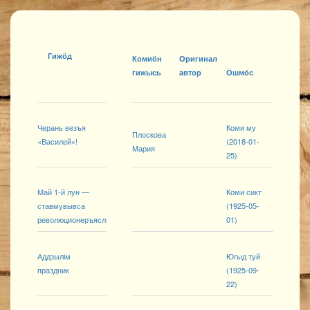
Гижӧд
Комиӧн
Оригинал
гижысь
автор
Ӧшмӧс
Черань везъя
Коми му
Плоскова
«Василей»!
(2018-01-
Мария
25)
Май 1-й лун —
Коми сикт
ставмувывса
(1925-05-
революционеръяслы...
01)
Аддзылім
Югыд туй
праздник
(1925-09-
22)