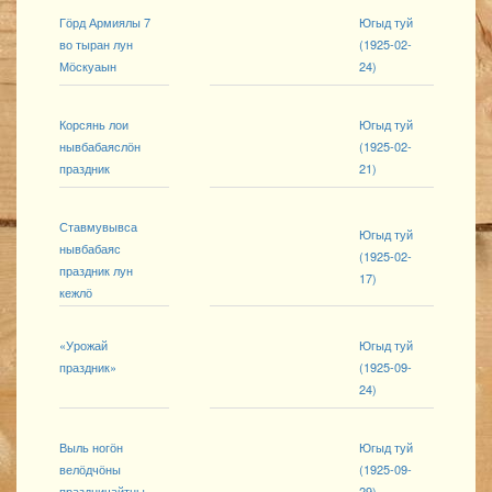
Гӧрд Армиялы 7
Югыд туй
во тыран лун
(1925-02-
Мӧскуаын
24)
Корсянь лои
Югыд туй
нывбабаяслӧн
(1925-02-
праздник
21)
Ставмувывса
Югыд туй
нывбабаяс
(1925-02-
праздник лун
17)
кежлӧ
«Урожай
Югыд туй
праздник»
(1925-09-
24)
Выль ногӧн
Югыд туй
велӧдчӧны
(1925-09-
праздничайтны
29)