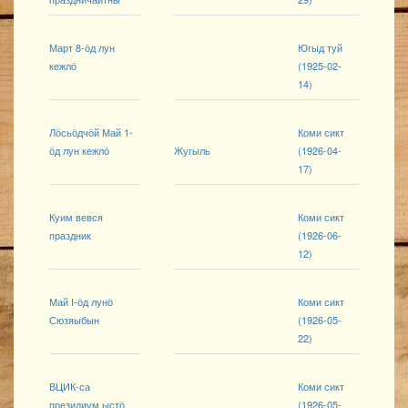
Март 8-ӧд лун
Югыд туй
кежлӧ
(1925-02-
14)
Лӧсьӧдчӧй Май 1-
Коми сикт
ӧд лун кежлӧ
Жугыль
(1926-04-
17)
Куим вевся
Коми сикт
праздник
(1926-06-
12)
Май I‐ӧд лунӧ
Коми сикт
Сюзяыбын
(1926-05-
22)
ВЦИК-са
Коми сикт
президиум ыстӧ
(1926-05-