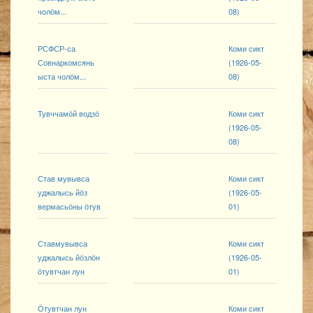
чолӧм...
08)
РСФСР-са
Коми сикт
Совнаркомсянь
(1926-05-
ыста чолӧм...
08)
Тувччамӧй водзӧ
Коми сикт
(1926-05-
08)
Став мувывса
Коми сикт
уджалысь йӧз
(1926-05-
вермасьӧны ӧтув
01)
Ставмувывса
Коми сикт
уджалысь йӧзлӧн
(1926-05-
ӧтувтчан лун
01)
Ӧтувтчан лун
Коми сикт