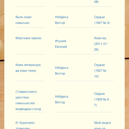
08)
Выль коми
Нёбдінса
Ордым
гижысьяс
Виттор
(1927 № 3)
Мӧрччана чиръяс
Коми му
Игушев
(2011-01-
Евгений
29)
Коми литература
Ордым
Нёбдінса
да коми театр
(1927 №
Виттор
10)
Ставроссияса
Ордым
Нёбдінса
крестяна
(1929 № 6-
Виттор
гижысьяслӧн
7)
медводдза съезд
И. Куратовӧс
Мый медся
тӧдмалан
дона да