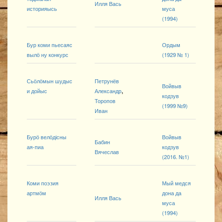
Илля Вась
историяысь
муса
(1994)
Бур коми пьесаяс
Ордым
вылӧ ну конкурс
(1929 № 1)
Сьӧлӧмын шудыс
Петрунёв
Войвыв
,
и дойыс
Александр
кодзув
Торопов
(1999 №9)
Иван
Бурӧ велӧдісны
Войвыв
Бабин
ая-пиа
кодзув
Вячеслав
(2016. №1)
Коми поэзия
Мый медся
артмӧм
дона да
Илля Вась
муса
(1994)