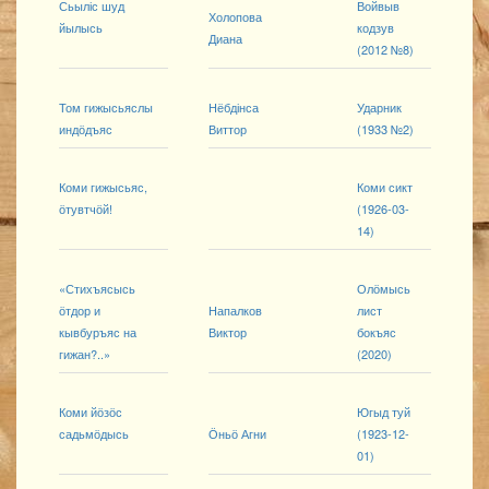
Сьыліс шуд
Войвыв
Холопова
йылысь
кодзув
Диана
(2012 №8)
Том гижысьяслы
Нёбдінса
Ударник
индӧдъяс
Виттор
(1933 №2)
Коми гижысьяс,
Коми сикт
ӧтувтчӧй!
(1926-03-
14)
«Стихъясысь
Олӧмысь
ӧтдор и
Напалков
лист
кывбуръяс на
Виктор
бокъяс
гижан?..»
(2020)
Коми йӧзӧс
Югыд туй
садьмӧдысь
Ӧньӧ Агни
(1923-12-
01)