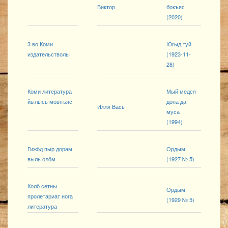
Виктор
бокъяс
(2020)
3 во Коми
Югыд туй
издательстволы
(1923-11-
28)
Коми литература
Мый медся
йылысь мӧвпъяс
дона да
Илля Вась
муса
(1994)
Гижӧд пыр дорам
Ордым
выль олӧм
(1927 № 5)
Колӧ сетны
Ордым
пролетариат нога
(1929 № 5)
литература