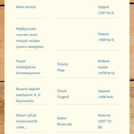
Миян могъяс
Ордым
(1927 № 2)
Медбур коми
Ордым
пьесаяс вылӧ
(1929 № 5)
конкурс нуӧдан
сроксӧ нюжӧдӧма
Кыдзи
Войвыв
Ӧльӧш
комиӧдлісны
кодзув
Надь
Интернационал
(1978 №12)
Выльӧн аддзӧм
Ӧльӧк
Ударник
кывбуръяс И. А.
Ӧндрей
(1936 №4)
Куратовлӧн
Бӧръя туй да
Коми му
Бабин
помасьлытӧм
(2007-12-
Вячеслав
олӧм...
06)