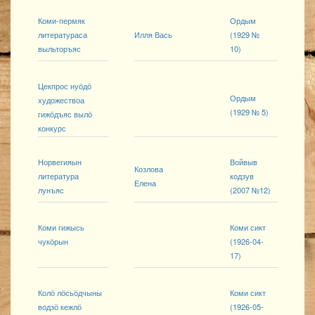
Коми-пермяк
Ордым
литератураса
Илля Вась
(1929 №
выльторъяс
10)
Цекпрос нуӧдӧ
Ордым
художествоа
(1929 № 5)
гижӧдъяс вылӧ
конкурс
Норвегияын
Войвыв
Козлова
литература
кодзув
Елена
лунъяс
(2007 №12)
Коми гижысь
Коми сикт
чукӧрын
(1926-04-
17)
Колӧ лӧсьӧдчыны
Коми сикт
водзӧ кежлӧ
(1926-05-