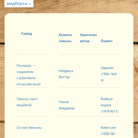
медбӧръя »
Гижӧд
Комиӧн
Оригинал
гижысь
автор
Ӧшмӧс
Поэзияӧс —
Ударник
Нёбдінса
социализм
(1934. №3-
Виттор
стрӧитӧмлы
4)
отсасьӧм вылӧ
Пасысь пасӧ
Войвыв
Попов
вешйигӧн
кодзув
Владимир
(1978 №11)
Оз ков няргыны
Коми сикт
(1926-08-