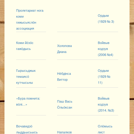
Пролетариат нога
Ордым
коми
(1929 № 3)
гижысьяслӧн
ассоциация
Коми йӧзӧс
Войвыв
Холопова
гажӧдысь
кодзув
Диана
(2006 №4)
Гырысьджык
Ордым
Нёбдінса
темаясӧ
(1929 №
Виттор
кутчысьны
11)
«Бура помнита:
Войвыв
Паш Вась
вӧлі…»
кодзув
Ӧльӧксан
(2014. №3)
Вочавидзӧ
Олӧмысь
лыддьысьысь
Напалков
лист