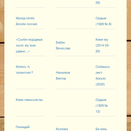
29)
Мукӧд пӧлӧс
Ордым
йӧзлӧн поэзия
(1928 № 8)
«Сылӧн водзджык
Коми му
Бабин
эштіс му выв
(2014-03-
Вячеслав
уджыс...»
20)
Кӧнӧсь ті,
Олӧмысь
талантъяс?
Напалков
лист
Виктор
бокъяс
(2020)
Коми гижысьяслы
Ордым
(1929 №
12)
Геннадий
Козлова
Би кинь