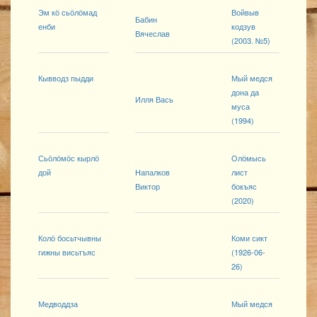
Эм кӧ сьӧлӧмад
Войвыв
Бабин
енби
кодзув
Вячеслав
(2003. №5)
Кывводз пыдди
Мый медся
дона да
Илля Вась
муса
(1994)
Сьӧлӧмӧс кырлӧ
Олӧмысь
дой
Напалков
лист
Виктор
бокъяс
(2020)
Колӧ босьтчывны
Коми сикт
гижны висьтъяс
(1926-06-
26)
Медводдза
Мый медся