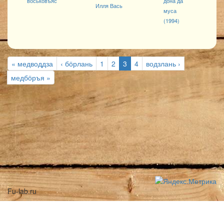
воськовъяс
дона да
Илля Вась
муса
(1994)
« медводдза
‹ бӧрлань
1
2
3
4
водзлань ›
медбӧръя »
Fu-lab.ru