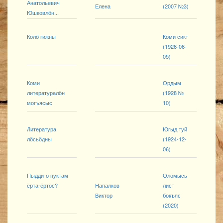
Анатольевич
Елена
(2007 №3)
Юшковлӧн...
Колӧ гижны
Коми сикт
(1926-06-
05)
Коми
Ордым
литературалӧн
(1928 №
могъясыс
10)
Литература
Югыд туй
лӧсьӧдны
(1924-12-
06)
Пыдди-ӧ пуктам
Олӧмысь
ёрта-ёртӧс?
Напалков
лист
Виктор
бокъяс
(2020)