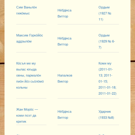
Сим Ваньлӧн
Ордым
Нёбдінса
гижӧмыс
(1927 №
Виттор
11)
Максим Горкӧйӧс
Ордым
Нёбдінса
аддзылӧм
(1929 № 6-
Виттор
7)
Кӧсъя ме му
Коми му
вылас югыда
(2011-01-
овны, пармалӧн
Напалков
13; 2011-
пиӧн йӧз сьӧлӧмӧ
Виктор
01-15;
кольны
2011-01-18;
2011-01-22)
Жан Морӧс —
Нёбдінса
Ударник
коми поэт да
Виттор
(1933 №8)
критик