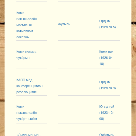
Коми
гижысьяслӧн
Ордым
Жугыль
могъясыс
(1928 № 5)
котыртчӧм
боксянь
Коми гижысь
Коми сикт
чукӧрын
(1926-04-
10)
КАПП мӧд
Ордым
конференциялӧн
(1928 № 9)
резолюцияяс
Коми
Югыд туй
гижысьяслӧн
(1923-12-
чукӧртчылӧм
08)
«Лыддьысьысь
Олӧмысь