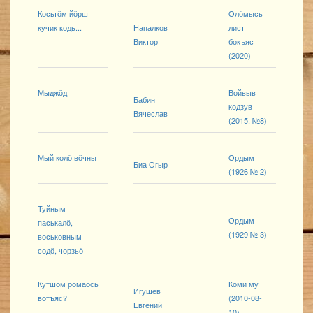
Косьтӧм йӧрш
Олӧмысь
кучик кодь...
Напалков
лист
Виктор
бокъяс
(2020)
Мыджӧд
Войвыв
Бабин
кодзув
Вячеслав
(2015. №8)
Мый колӧ вӧчны
Ордым
Биа Ӧгыр
(1926 № 2)
Туйным
Ордым
паськалӧ,
(1929 № 3)
воськовным
содӧ, чорзьӧ
Кутшӧм рӧмаӧсь
Коми му
Игушев
вӧтъяс?
(2010-08-
Евгений
10)