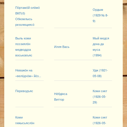
Пӧртамӧй олӧмӧ
Ордым
ВКП(б)
(1929 № 8-
Обкомлысь
9)
резолюциясӧ
Выль коми
Мый медся
поэзиялӧн
дона да
Илля Вась
медводдза
муса
воськовъяс
(1994)
Неважӧн на
Удж (1921-
«велӧдчӧм» йӧз...
05-08)
Переводъяс
Коми сикт
Нёбдінса
(1926-05-
Виттор
29)
Коми
Коми сикт
гижысьяслӧн
(1926-05-