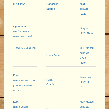
виччысьӧ»
Напалков
лист
Виктор
бокъяс
(2020)
Премияяс
Ордым
медбур коми
(1929 № 5)
гижӧдъяс вылӧ
«Ордым» йылысь
Мый медся
дона да
Илля Вась
муса
(1994)
Коми
Коми сикт
Гӧрд
гижысьяслы, став
(1926-08-
Ӧльӧш
уджалысь коми
21)
йӧзлы
Коми
Мый медся
гижысьяслӧн
дона да
Илля Вась