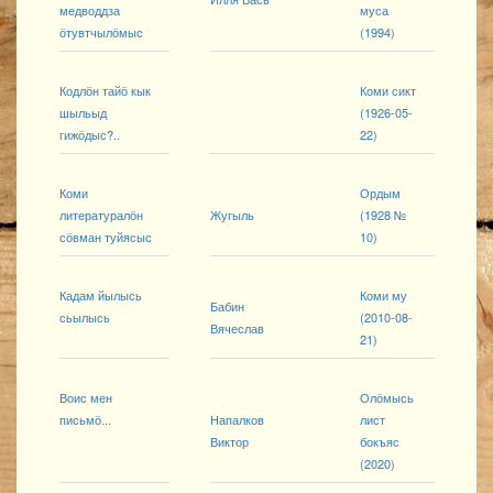
медводдза
муса
ӧтувтчылӧмыс
(1994)
Кодлӧн тайӧ кык
Коми сикт
шыльыд
(1926-05-
гижӧдыс?..
22)
Коми
Ордым
литературалӧн
Жугыль
(1928 №
сӧвман туйясыс
10)
Кадам йылысь
Коми му
Бабин
сьылысь
(2010-08-
Вячеслав
21)
Воис мен
Олӧмысь
письмӧ...
Напалков
лист
Виктор
бокъяс
(2020)