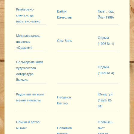
Кывбуръяс-
Бабин
Газет. Кад.
ключьяс да
Вячеслав
Йӧз (1999)
висьтъяс-ёльяс
Мед паськалас,
Ордым
Сим Вань
шылялас
(1926 № 1)
«Ордым»!
Селькоръяс коми
Ордым
художествоа
(1929 № 4)
литература
йылысь
Кыдзи вит во коли
Югыд туй
Нёбдінса
менам гижӧмлы
(1923-12-
Виттор
01)
Сӧмын-ӧ автор
Олӧмысь
мыжа?
Напалков
лист
Виктор
бокъяс