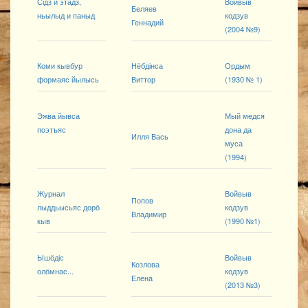
Сідз и этадз,
Войвыв
Беляев
ньылыд и паныд
кодзув
Геннадий
(2004 №9)
Коми кывбур
Нёбдінса
Ордым
формаяс йылысь
Виттор
(1930 № 1)
Эжва йывса
Мый медся
поэтъяс
дона да
Илля Вась
муса
(1994)
Журнал
Войвыв
Попов
лыддьысьяс дорӧ
кодзув
Владимир
кыв
(1990 №1)
Ышӧдіс
Войвыв
Козлова
олӧмнас...
кодзув
Елена
(2013 №3)