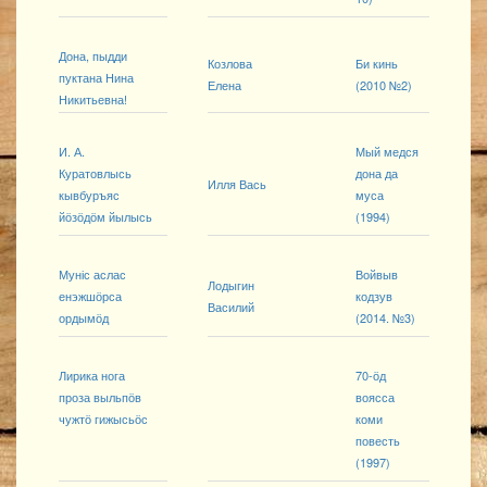
Дона, пыдди
Козлова
Би кинь
пуктана Нина
Елена
(2010 №2)
Никитьевна!
И. А.
Мый медся
Куратовлысь
дона да
Илля Вась
кывбуръяс
муса
йӧзӧдӧм йылысь
(1994)
Муніс аслас
Войвыв
Лодыгин
енэжшӧрса
кодзув
Василий
ордымӧд
(2014. №3)
Лирика нога
70-ӧд
проза выльпӧв
воясса
чужтӧ гижысьӧс
коми
повесть
(1997)