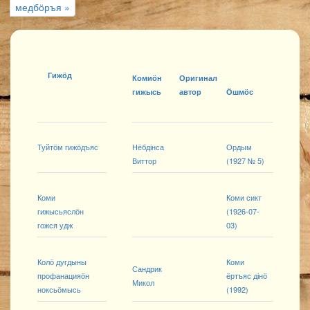
медбӧръя »
Гижӧд
Комиӧн
Оригинал
гижысь
автор
Ӧшмӧс
Туйтӧм гижӧдъяс
Нёбдінса
Ордым
Виттор
(1927 № 5)
Коми
Коми сикт
гижысьяслӧн
(1926-07-
гожся удж
03)
Колӧ дугдыны
Коми
Сандрик
профанацияӧн
ёртъяс дінӧ
Микол
ноксьӧмысь
(1992)