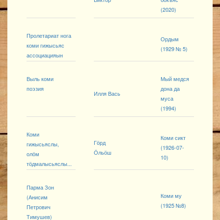
(2020)
Пролетариат нога
Ордым
коми гижысьяс
(1929 № 5)
ассоциацияын
Выль коми
Мый медся
поэзия
дона да
Илля Вась
муса
(1994)
Коми
Коми сикт
Гӧрд
гижысьяслы,
(1926-07-
Ӧльӧш
олӧм
10)
тӧдмалысьяслы...
Парма Зон
Коми му
(Анисим
(1925 №8)
Петрович
Тимушев)