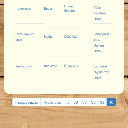
Огнев
Пӧсь
Висьт
Субботник
Леонид
кӧлӧбъяс
(1994)
Повзьӧдчысь
Бӧбйӧдлысь
Мойд
Сӧлӧ баб
шыр
кань
Малань
(1995)
Висьттор
Ӧньӧ Агни
Кань козин
Школаын
лыддянтор
(1926)
« медводдза
‹ бӧрлань
…
36
37
38
39
40