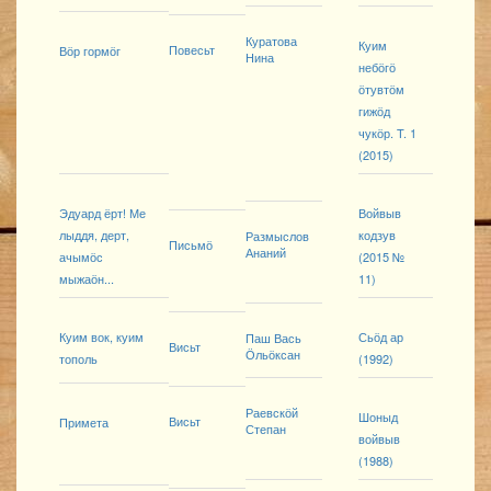
Куратова
Куим
Повесьт
Вӧр гормӧг
Нина
небӧгӧ
ӧтувтӧм
гижӧд
чукӧр. T. 1
(2015)
Эдуард ёрт! Ме
Войвыв
лыддя, дерт,
кодзув
Размыслов
Письмӧ
Ананий
ачымӧс
(2015 №
мыжаӧн...
11)
Куим вок, куим
Сьӧд ар
Паш Вась
Висьт
Ӧльӧксан
тополь
(1992)
Раевскӧй
Шоныд
Висьт
Примета
Степан
войвыв
(1988)