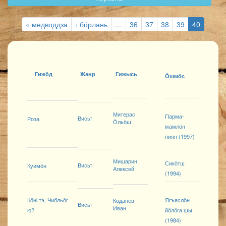
« медводдза
‹ бӧрлань
…
36
37
38
39
40
Гижӧд
Жанр
Гижысь
Ӧшмӧс
Митерас
Парма-
Висьт
Роза
Ӧльӧш
мамлӧн
пиян (1997)
Мишарин
Сикӧтш
Висьт
Куимӧн
Алексей
(1994)
Кӧні тэ, Чибльӧг
Ягъяслӧн
Коданёв
Висьт
Иван
ю?
йӧлӧга шы
(1984)