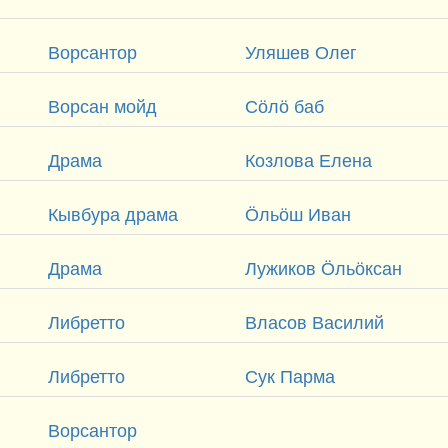
Ворсантор
Уляшев Олег
Ворсан мойд
Сӧлӧ баб
Драма
Козлова Елена
Кывбура драма
Ӧльӧш Иван
Драма
Лужиков Ӧльӧксан
Либретто
Власов Василий
Либретто
Сук Парма
Ворсантор