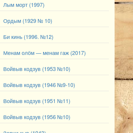
Лым морт (1997)
Ордым (1929 № 10)
Би кинь (1996. №12)
Менам олӧм — менам гаж (2017)
Войвыв кодзув (1953 №10)
Войвыв кодзув (1946 №9-10)
Войвыв кодзув (1951 №11)
Войвыв кодзув (1956 №10)
Зарни кыв (1943)