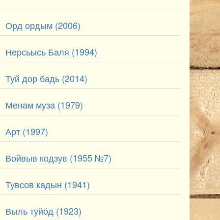
Орд ордым (2006)
Нерсьысь Баля (1994)
Туй дор бадь (2014)
Менам муза (1979)
Арт (1997)
Войвыв кодзув (1955 №7)
Тувсов кадын (1941)
Выль туйӧд (1923)