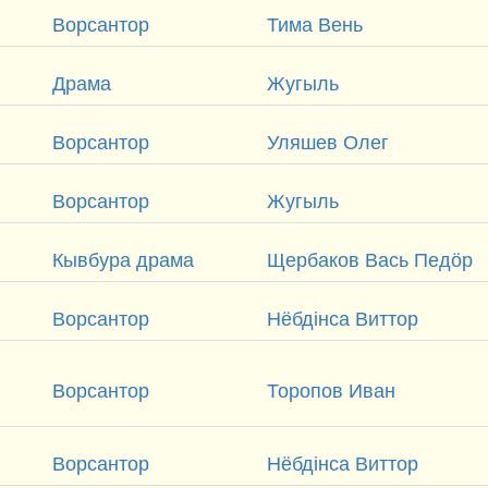
Ворсантор
Тима Вень
Драма
Жугыль
Ворсантор
Уляшев Олег
Ворсантор
Жугыль
Кывбура драма
Щербаков Вась Педӧр
Ворсантор
Нёбдінса Виттор
Ворсантор
Торопов Иван
Ворсантор
Нёбдінса Виттор