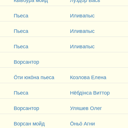
Пьеса
Иливапыс
Пьеса
Иливапыс
Пьеса
Иливапыс
Ворсантор
Ӧти юкӧна пьеса
Козлова Елена
Пьеса
Нёбдінса Виттор
Ворсантор
Уляшев Олег
Ворсан мойд
Ӧньӧ Агни