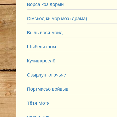
Вӧрса коз дорын
Сімсьӧд кымӧр моз (драма)
Выль вося мойд
Шыбелитлӧм
Кучик креслӧ
Озырлун ключьяс
Пӧртмасьӧ войвыв
Тётя Мотя
Зарни кыв