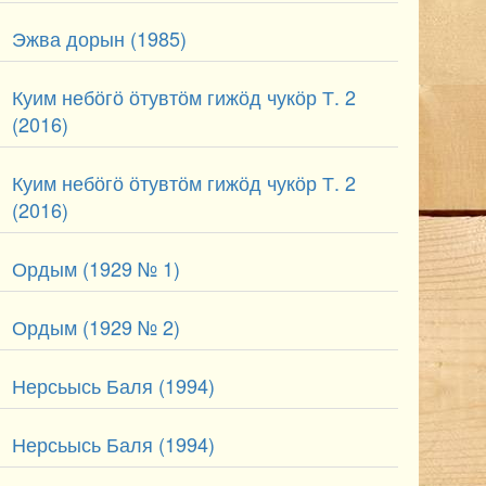
Эжва дорын (1985)
Куим небӧгӧ ӧтувтӧм гижӧд чукӧр Т. 2
(2016)
Куим небӧгӧ ӧтувтӧм гижӧд чукӧр Т. 2
(2016)
Ордым (1929 № 1)
Ордым (1929 № 2)
Нерсьысь Баля (1994)
Нерсьысь Баля (1994)