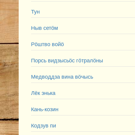
Тун
Ныв сетӧм
Рӧштво войӧ
Порсь видзысьӧс гӧтралӧны
Медводдза вина вӧчысь
Лёк энька
Кань-козин
Кодзув пи