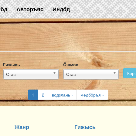
жӧд
Авторъяс
Индӧд
Гижысь
Ӧшмӧс
Кор
Став
Став
1
2
водзлань ›
медбӧръя »
Жанр
Гижысь