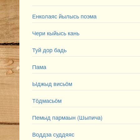
Енколаяс йылысь поэма
Чери кыйысь кань
Туй дор бадь
Пама
Ыджыд висьӧм
Тӧдмасьӧм
Пемыд пармаын (Шыпича)
Воддза суддяяс