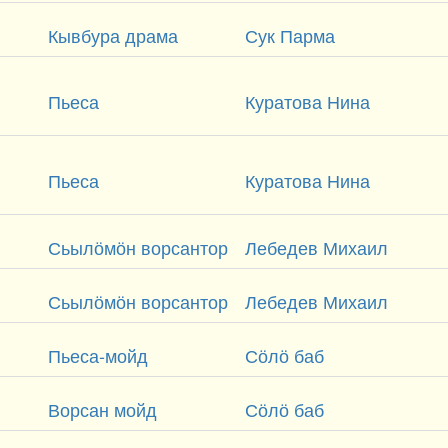
Кывбура драма
Сук Парма
Пьеса
Куратова Нина
Пьеса
Куратова Нина
Сьылӧмӧн ворсантор
Лебедев Михаил
Сьылӧмӧн ворсантор
Лебедев Михаил
Пьеса-мойд
Сӧлӧ баб
Ворсан мойд
Сӧлӧ баб