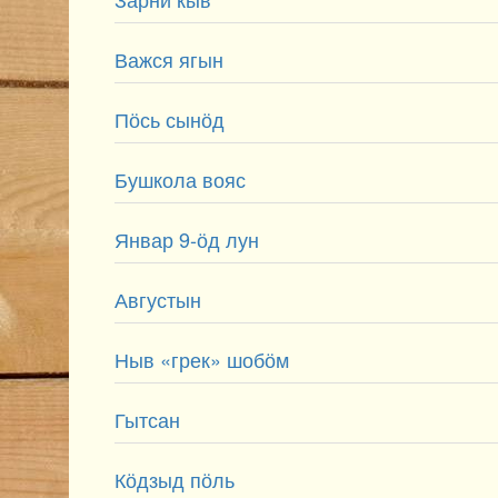
Важся ягын
Пӧсь сынӧд
Бушкола вояс
Январ 9-ӧд лун
Августын
Ныв «грек» шобӧм
Гытсан
Кӧдзыд пӧль