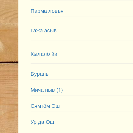
Парма ловъя
Гажа асыв
Кылалӧ йи
Бурань
Мича ныв (1)
Сямтӧм Ош
Ур да Ош