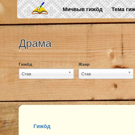
Skip to main content
Мичвыв гижӧд
Тема ги
Драма
Гижӧд
Жанр
Став
Став
Гижӧд