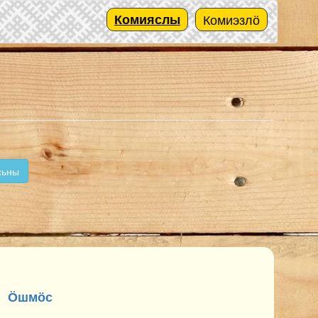
Комияслы
Комиэзлӧ
сьны
Ӧшмӧс