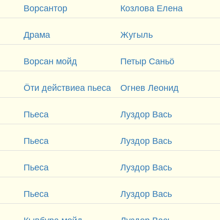
Ворсантор
Козлова Елена
Драма
Жугыль
Ворсан мойд
Петыр Саньӧ
Ӧти действиеа пьеса
Огнев Леонид
Пьеса
Луздор Вась
Пьеса
Луздор Вась
Пьеса
Луздор Вась
Пьеса
Луздор Вась
Кывбура мойд
Луздор Вась