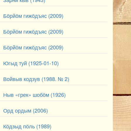
Бӧрйӧм гижӧдъяс (2009)
Бӧрйӧм гижӧдъяс (2009)
Бӧрйӧм гижӧдъяс (2009)
Югыд туй (1925-01-10)
Войвыв кодзув (1988. № 2)
Ныв «грек» шобӧм (1926)
Орд ордым (2006)
Кӧдзыд пӧль (1989)