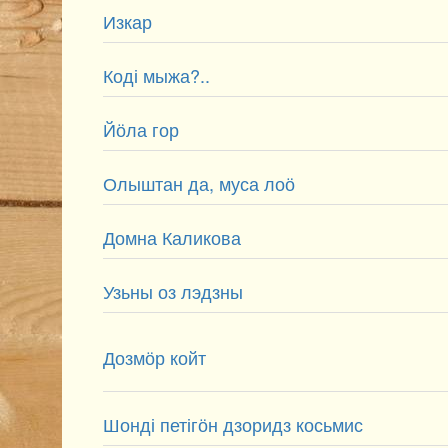
Изкар
Коді мыжа?..
Йӧла гор
Олыштан да, муса лоӧ
Домна Каликова
Узьны оз лэдзны
Дозмӧр койт
Шонді петігӧн дзоридз косьмис