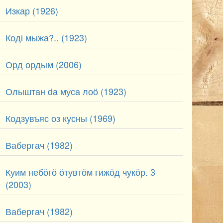
Изкар (1926)
Коді мыжа?.. (1923)
Орд ордым (2006)
Олыштан ԁа муса лоӧ (1923)
Кодзувъяс оз кусны (1969)
Вабергач (1982)
Куим небӧгӧ ӧтувтӧм гижӧд чукӧр. 3
(2003)
Вабергач (1982)