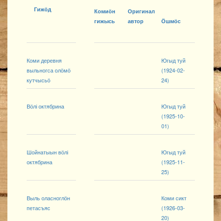
Гижӧд
Комиӧн
Оригинал
гижысь
автор
Ӧшмӧс
Коми деревня
Югыд туй
выльногса олӧмӧ
(1924-02-
кутчысьӧ
24)
Вӧлі октябрина
Югыд туй
(1925-10-
01)
Шойнатыын вӧлі
Югыд туй
октябрина
(1925-11-
25)
Выль оласноглӧн
Коми сикт
петасъяс
(1926-03-
20)