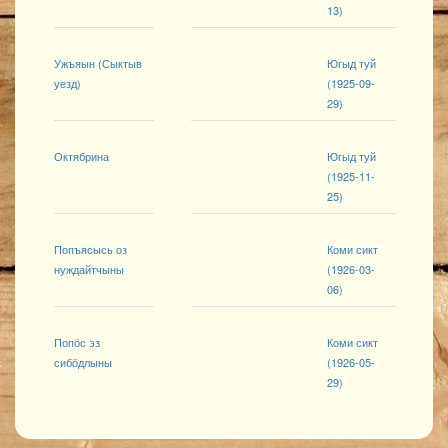
13)
Ужъяын (Сыктыв
Югыд туй
уезд)
(1925-09-
29)
Октябрина
Югыд туй
(1925-11-
25)
Попъясысь оз
Коми сикт
нуждайтчыны
(1926-03-
06)
Попӧс эз
Коми сикт
сибӧдлыны
(1926-05-
29)