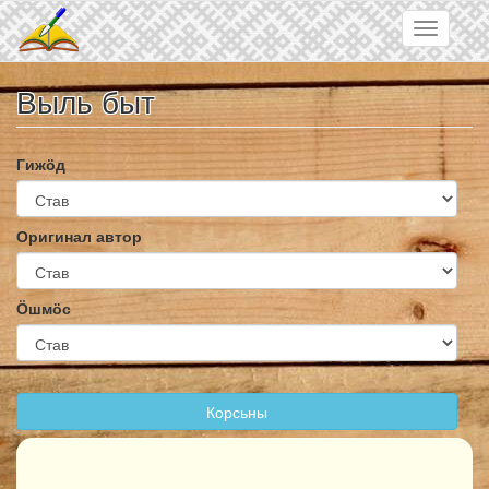
Skip to main content
Toggle
navigatio
Выль быт
Гижӧд
Оригинал автор
Ӧшмӧс
Корсьны