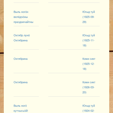
Выль ногӧн
Югыд туй
велӧдчӧны
(1925-09-
праздничайтны
29)
Октябр лунӧ
Югыд туй
Октябрина
(1925-11-
18)
Октябрина
Коми сикт
(1925-12-
18)
Октябрина
Коми сикт
(1926-03-
20)
Выль ногӧ
Югыд туй
кутчысьӧй!
(1924-02-