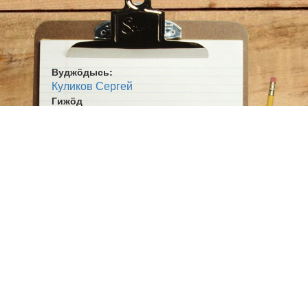
Вуджӧдысь:
Куликов Сергей
Гижӧд
Сьӧд кырныш
Жанр:
Сьыланкыв
Ӧшмӧс:
Победалӧн вунлытӧм тулыс (2010)
Оригинал гижысь
Козлов П.