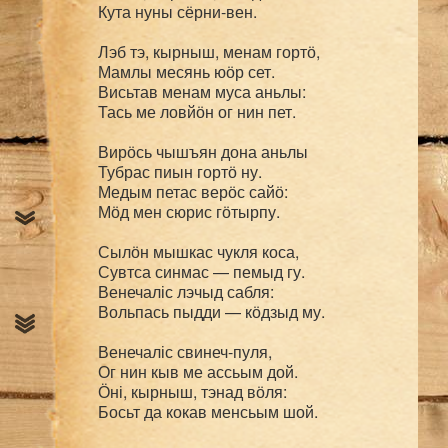
Кута нуны сёрни-вен.

Лэб тэ, кырныш, менам гортӧ,

Мамлы месянь юӧр сет.

Висьтав менам муса аньлы:

Тась ме ловйӧн ог нин пет.

Вирӧсь чышъян дона аньлы

Тубрас пиын гортӧ ну.

Медым петас верӧс сайӧ:

Мӧд мен сюрис гӧтырпу.

Сылӧн мышкас чукля коса,

Сувтса синмас — пемыд гу.

Венечаліс лэчыд сабля:

Вольпась пыдди — кӧдзыд му.

Венечаліс свинеч-пуля,

Ог нин кыв ме ассьым дой.

Ӧні, кырныш, тэнад вӧля:

Босьт да кокав менсьым шой.
