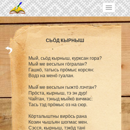
Skip to main content
Toggle
navigation
Мый, сьӧд кырныш, курксан гора?

Мый ме весьтын гӧгралан?

Гашкӧ, татысь прӧмыс корсян:

Водз на менӧ гуалан.

Мый ме весьтын гыжтӧ лэчтан?

Прӧста, кырныш, тэ эн дур!

Чайтан, тэныд мыйкӧ вичмас:

Тась тэд прӧмыс оз на сюр.

Кӧрталыштны вирӧсь рана

Козин чышъян шогмас мен.

Сэсся, кырныш, тэкӧд тані
