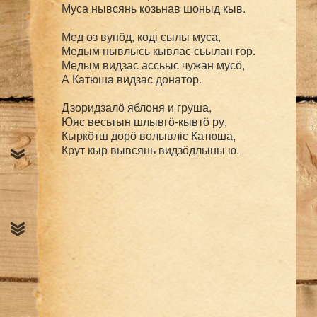
Муса нывсянь козьнав шоныд кыв.

Мед оз вунӧд, коді сылы муса,

Медым нывлысь кывлас сьылан гор.

Медым видзас ассьыс чужан мусӧ,

А Катюша видзас донатор.

Дзоридзалӧ яблоня и груша,

Юяс весьтын шлывгӧ-кывтӧ ру,

Кыркӧтш дорӧ волывліс Катюша,

Крут кыр вывсянь видзӧдлыны ю.
