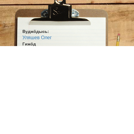
Вуджӧдысь:
Уляшев Олег
Гижӧд
Катюша
Жанр:
Сьыланкыв
Ӧшмӧс:
Победалӧн вунлытӧм тулыс (2010)
Оригинал гижысь
Исаковскӧй Михаил Васильевич
Оригинал ним:
Катюша