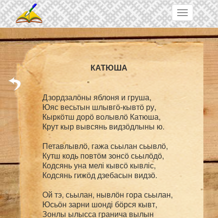
Skip to main content
Toggle
navigation
Дзордзалӧны яблоня и груша,

Юяс весьтын шлывгӧ-кывтӧ ру,

Кыркӧтш дорӧ волывлӧ Катюша,

Крут кыр вывсянь видзӧдлыны ю.

Петавлывлӧ, гажа сьылан сьывлӧ,

Кутш кодь повтӧм зонсӧ сьылӧдӧ,

Кодсянь уна мелі кывсӧ кывліс,

Кодсянь гижӧд дзебасын видзӧ.

Ой тэ, сьылан, нывлӧн гора сьылан,

Юсьӧн зарни шонді бӧрся кывт,

Зонлы ылысса гранича вылын
