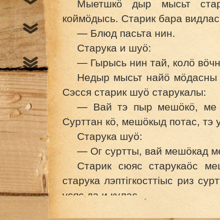
Мыетшкӧ дыр мысьт стар
коймӧдысь. Старик бара видлас
— Блюд пасьта нин.
Старука и шуӧ:
— Гырысь нин тай, колӧ вӧч
Недыр мысьт найӧ мӧдасны к
Сэсся старик шуӧ старукалы:
— Вай тэ пыр мешӧкӧ, ме т
Сурттан кӧ, мешӧкыд потас, тэ 
Старука шуӧ:
— Ог суртты, вай мешӧкад м
Старик сюяс старукаӧс ме
старука лэптігкосттіыс риз сур
усяс да и кулас.
Старик бӧрдас да бӧрдас да