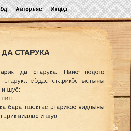
жӧд
Авторъяс
Индӧд
 ДА СТАРУКА
тарик да старука. Найӧ пӧдӧгӧ
ӧ старука мӧдас старикӧс ыстыны
 и шуӧ:
 нин.
ка бара тшӧктас старикӧс видлыны
тарик видлас и шуӧ: