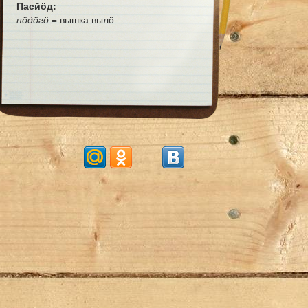
Пасйӧд:
пӧдӧгӧ
= вышка вылӧ