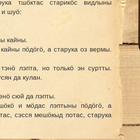
ука тшӧктас старикӧс видлыны
 и шуӧ:
ны кайны.
айны пӧдӧгӧ, а старука оз вермы.
энӧ лэпта, но толькӧ эн суртты.
усян да кулан.
енӧ сюй да лэпты.
шӧкӧ и мӧдас лэптыны пӧдӧгӧ, а
ттас, сэсся мешӧкыд потас, старука
 мудзас, и бӧрдысь корсьны мунас.