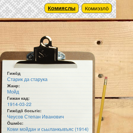
Комияслы
Комиэзлӧ
Гижӧд
Старик да старука
Жанр:
Мойд
Гижан кад:
1914-03-22
Гижӧдӧ босьтіс:
Чеусов Степан Иванович
Ӧшмӧс:
Коми мойдан и сьыланкывъяс (1914)