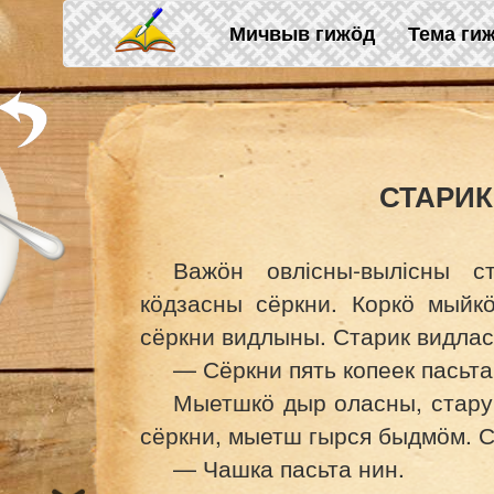
Skip to main content
Мичвыв гижӧд
Тема ги
СТАРИК
Важӧн овлісны-вылісны с
кӧдзасны сёркни. Коркӧ мыйк
сёркни видлыны. Старик видлас
— Сёркни пять копеек пасьта
Мыетшкӧ дыр оласны, стару
сёркни, мыетш гырся быдмӧм. С
— Чашка пасьта нин.