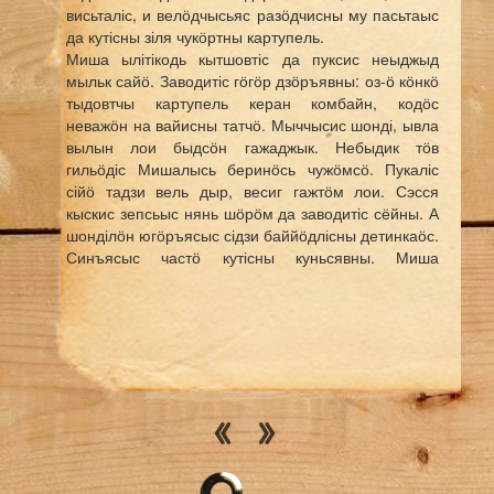
висьталіс, и велӧдчысьяс разӧдчисны му пасьтаыс
да кутісны зіля чукӧртны картупель.
Миша ылітікодь кытшовтіс да пуксис неыджыд
мыльк сайӧ. Заводитіс гӧгӧр дзӧръявны: оз-ӧ кӧнкӧ
тыдовтчы картупель керан комбайн, кодӧс
неважӧн на вайисны татчӧ. Мыччысис шонді, ывла
вылын лои быдсӧн гажаджык. Небыдик тӧв
гильӧдіс Мишалысь беринӧсь чужӧмсӧ. Пукаліс
сійӧ тадзи вель дыр, весиг гажтӧм лои. Сэсся
кыскис зепсьыс нянь шӧрӧм да заводитіс сёйны. А
шонділӧн югӧръясыс сідзи баййӧдлісны детинкаӧс.
Синъясыс частӧ кутісны куньсявны. Миша
унмовсис. Нянь шӧрӧмыс уси кисьыс.
— Эй, моряк! Тэ нӧ мый узян? — кодкӧ, кылӧ,
чукӧстіс, сійӧс.
Миша восьтіс синъяссӧ. Сы дінын сулаліс совхозса
бригадир Иван Гаврилович да нюмъяліс.
— Ставыс уджалӧны, а тэ лун шӧр лунӧ узян.
Тадзтӧ абу тӧлка, Михайлӧ Алексеевич.
— Дядя Ваня, — синъяссӧ тільыштіс Миша.
Бригадир грӧзитыштіс кыз чуньнас.
— А няньтӧ колӧ сёйны. Он и тӧдлы, шыръяс