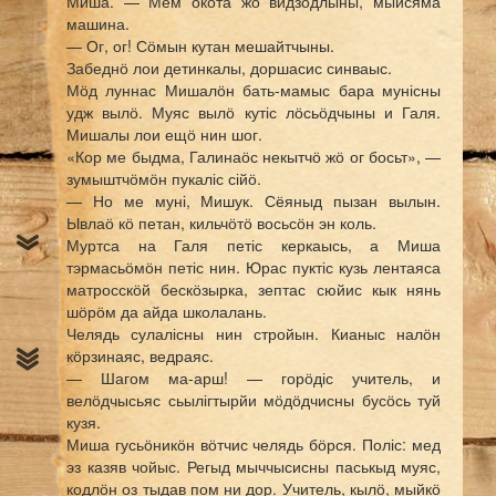
Миша. — Мем окота жӧ видзӧдлыны, мыйсяма
машина.
— Ог, ог! Сӧмын кутан мешайтчыны.
Забеднӧ лои детинкалы, доршасис синваыс.
Мӧд луннас Мишалӧн бать-мамыс бара мунісны
удж вылӧ. Муяс вылӧ кутіс лӧсьӧдчыны и Галя.
Мишалы лои ещӧ нин шог.
«Кор ме быдма, Галинаӧс некытчӧ жӧ ог босьт», —
зумыштчӧмӧн пукаліс сійӧ.
— Но ме муні, Мишук. Сёяныд пызан вылын.
Ывлаӧ кӧ петан, кильчӧтӧ восьсӧн эн коль.
Муртса на Галя петіс керкаысь, а Миша
тэрмасьӧмӧн петіс нин. Юрас пуктіс кузь лентаяса
матросскӧй бескӧзырка, зептас сюйис кык нянь
шӧрӧм да айда школалань.
Челядь сулалісны нин стройын. Кианыс налӧн
кӧрзинаяс, ведраяс.
— Шагом ма-арш! — горӧдіс учитель, и
велӧдчысьяс сьылігтырйи мӧдӧдчисны бусӧсь туй
кузя.
Миша гусьӧникӧн вӧтчис челядь бӧрся. Поліс: мед
эз казяв чойыс. Регыд мыччысисны паськыд муяс,
кодлӧн оз тыдав пом ни дор. Учитель, кылӧ, мыйкӧ