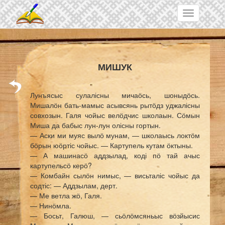
Skip to main content
Toggle
navigation
МИШУК
Лунъясыс сулалісны мичаӧсь, шоныдӧсь.
Мишалӧн бать-мамыс асывсянь рытӧдз уджалісны
совхозын. Галя чойыс велӧдчис школаын. Сӧмын
Миша да бабыс лун-лун олісны гортын.
— Аски ми муяс вылӧ мунам, — школаысь локтӧм
бӧрын юӧртіс чойыс. — Картупель кутам ӧктыны.
— А машинасӧ аддзылад, коді пӧ тай ачыс
картупельсӧ керӧ?
— Комбайн сылӧн нимыс, — висьталіс чойыс да
содтіс: — Аддзылам, дерт.
— Ме ветла жӧ, Галя.
— Нинӧмла.
— Босьт, Галюш, — сьӧлӧмсяньыс вӧзйысис