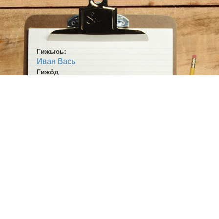
Пищаль пыдди — кузьджык радз,

Бомба пыдди — лымйысь мач,

Пушка пыдди — ыджыд вужля, —

Залпӧн пырысь-пыр кӧть сет.

Гижысь:
Здук мӧд прӧйдитіс, и вот

Иван Вась
Кутіс чукӧртчыны «взвод».

Гижӧд
Командирлы шуис Якӧ,

Атака
Киас «ружье» кутігтыр:

Жанр:
— Ставыс лои миян дась,

Кывбур
Ӧні жӧ кӧть вӧрзям тась

Ӧшмӧс:
Вӧчны «враг» вылӧ атака,

Бӧрйӧм гижӧдъяс (1948)
Чужан муӧ оз мед пыр.

Митя — «краснӧй командир» —

Дыр нин дзоргис «бинокль» пыр,

Кытчӧ муніс збой разведчик,

Сэсся стройлы шуис тадз:

— Эм разведчиксянь сигнал:

Локтӧ «белӧй генерал».

Пыр жӧ ставӧн мӧдам сэтчӧ, —

Миян оз позь вӧрны надз!
