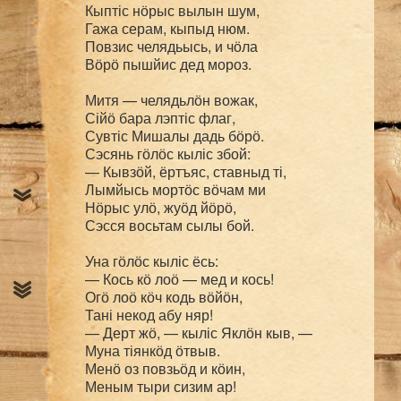
Кыптіс нӧрыс вылын шум,

Гажа серам, кыпыд нюм.

Повзис челядьысь, и чӧла

Вӧрӧ пышйис дед мороз.

Митя — челядьлӧн вожак,

Сійӧ бара лэптіс флаг,

Сувтіс Мишалы дадь бӧрӧ.

Сэсянь гӧлӧс кыліс збой:

— Кывзӧй, ёртъяс, ставныд ті,

Лымйысь мортӧс вӧчам ми

Нӧрыс улӧ, жуӧд йӧрӧ,

Сэсся восьтам сылы бой.

Уна гӧлӧс кыліс ёсь:

— Кось кӧ лоӧ — мед и кось!

Огӧ лоӧ кӧч кодь вӧйӧн,

Тані некод абу няр!

— Дерт жӧ, — кыліс Яклӧн кыв, —

Муна тіянкӧд ӧтвыв.

Менӧ оз повзьӧд и кӧин,

Меным тыри сизим ар!
