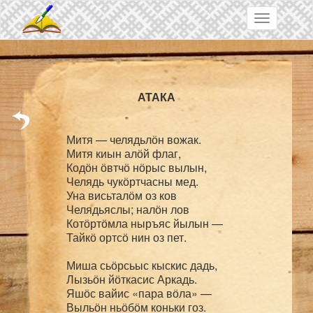
Skip to main content
Toggle
navigation
Митя — челядьлӧн вожак.

Митя киын алӧй флаг,

Кодӧн ӧвтчӧ нӧрыс вылын,

Челядь чукӧртчасны мед.

Уна висьталӧм оз ков

Челядьяслы; налӧн лов

Котӧртӧмла ныръяс йылын —

Тайкӧ ортсӧ нин оз пет.

Миша сьӧрсьыс кыскис дадь,

Лызьӧн йӧткасис Аркадь.

Яшӧс вайис «пара вӧла» —

Выльӧн ньӧбӧм коньки гоз.
